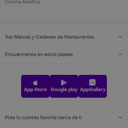
Cocina Asiatica
Top Marcas y Cadenas de Restaurantes
Encuéntranos en estos países
App Store
Google play
AppGallery
Pide tu comida favorita cerca de ti