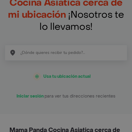
Cocina Asiatica cerca de
mi ubicación
¡Nosotros te
lo llevamos!
Usa tu ubicación actual
Iniciar sesión
para ver tus direcciones recientes
Mama Panda Cocina Asiatica cerca de