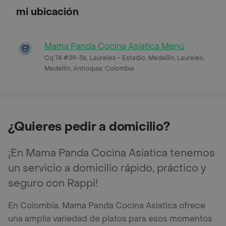
mi ubicación
Mama Panda Cocina Asiatica Menú
Cq 74 #39-36, Laureles - Estadio, Medellín, Laureles,
Medellín, Antioquia, Colombia
¿Quieres pedir a domicilio?
¡En Mama Panda Cocina Asiatica tenemos
un servicio a domicilio rápido, práctico y
seguro con Rappi!
En Colombia, Mama Panda Cocina Asiatica ofrece
una amplia variedad de platos para esos momentos