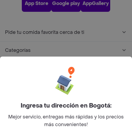
App Store
Google play
AppGallery
Pide tu comida favorita cerca de ti
Categorías
Únete a Rappi
Sobre Rappi
Facebook
Twitter
Instagram
Ingresa tu dirección en Bogotá:
Mejor servicio, entregas más rápidas y los precios
©
2026
Rappi Inc. All rights reserved.
más convenientes!