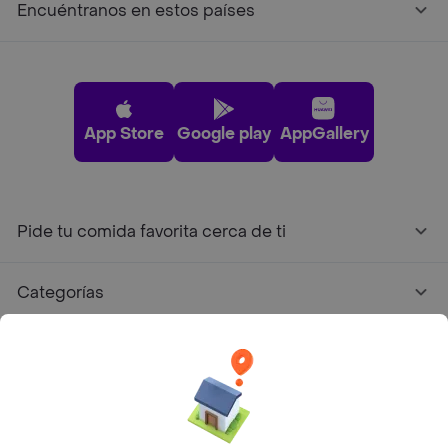
Encuéntranos en estos países
App Store
Google play
AppGallery
Pide tu comida favorita cerca de ti
Categorías
Únete a Rappi
Sobre Rappi