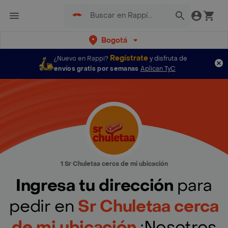
Bogotá
Regístrate
¿Nuevo en Rappi?
y disfruta de
envíos gratis por semanas
Aplican TyC
1 Sr Chuletaa cerca de mi ubicación
Ingresa tu dirección
para
pedir en
Sr Chuletaa cerca
de mi ubicación
¡Nosotros