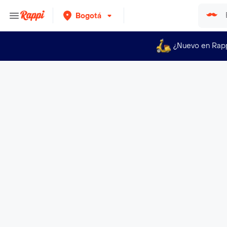
Bogotá
¿Nuevo en Rap