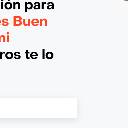
ción
para
es Buen
mi
os te lo