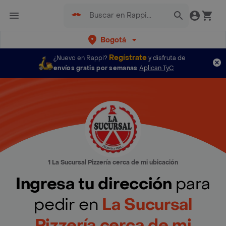
Bogotá
Regístrate
¿Nuevo en Rappi?
y disfruta de
envíos gratis por semanas
Aplican TyC
1 La Sucursal Pizzería cerca de mi ubicación
Ingresa tu dirección
para
pedir en
La Sucursal
Pizzería cerca de mi