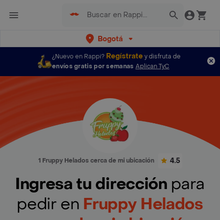
Bogotá
Regístrate
¿Nuevo en Rappi?
y disfruta de
envíos gratis por semanas
Aplican TyC
4.5
1 Fruppy Helados cerca de mi ubicación
Ingresa tu dirección
para
pedir en
Fruppy Helados