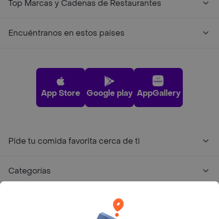
Top Marcas y Cadenas de Restaurantes
Encuéntranos en estos países
App Store
Google play
AppGallery
Pide tu comida favorita cerca de ti
Categorías
Únete a Rappi