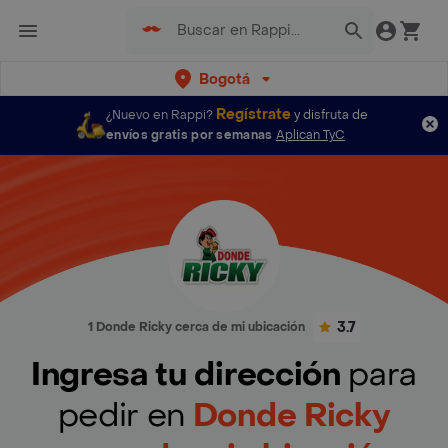
Bogotá
Regístrate
¿Nuevo en Rappi?
y disfruta de
envíos gratis por semanas
Aplican TyC
3.7
1 Donde Ricky cerca de mi ubicación
Ingresa tu dirección
para
pedir en
Donde Ricky