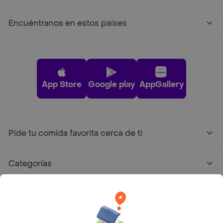
Encuéntranos en estos países
App Store
Google play
AppGallery
Pide tu comida favorita cerca de ti
Categorías
Únete a Rappi