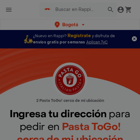
Bogotá
Regístrate
¿Nuevo en Rappi?
y disfruta de
envíos gratis por semanas
Aplican TyC
2 Pasta ToGo! cerca de mi ubicación
Ingresa tu dirección
para
pedir en
Pasta ToGo!
cerca de mi ubicación