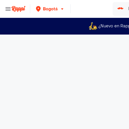
Bogotá
¿Nuevo en Rap