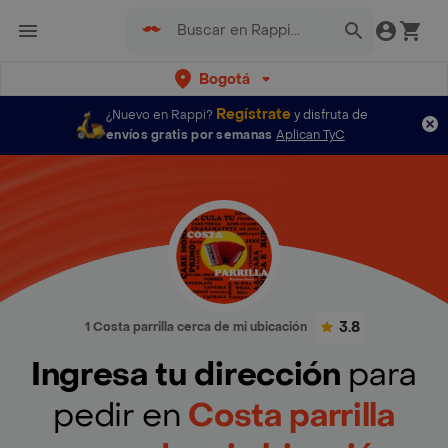
Bogotá
Regístrate
¿Nuevo en Rappi?
y disfruta de
envíos gratis por semanas
Aplican TyC
3.8
1 Costa parrilla cerca de mi ubicación
Ingresa tu dirección
para
pedir en
Costa parrilla