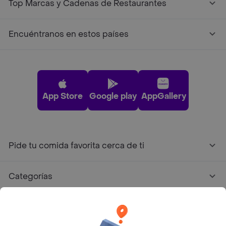
Top Marcas y Cadenas de Restaurantes
Encuéntranos en estos países
App Store
Google play
AppGallery
Pide tu comida favorita cerca de ti
Categorías
Únete a Rappi