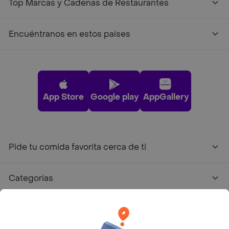
Top Marcas y Cadenas de Restaurantes
Encuéntranos en estos países
App Store
Google play
AppGallery
Pide tu comida favorita cerca de ti
Categorías
Únete a Rappi