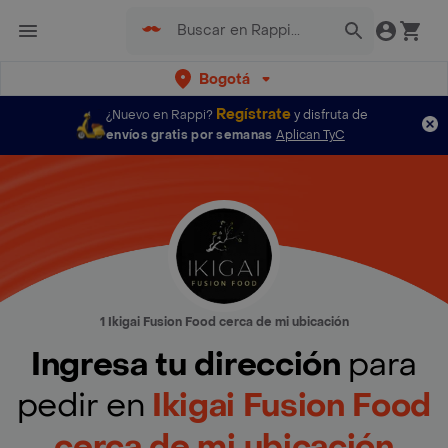
Bogotá
Regístrate
¿Nuevo en Rappi?
y disfruta de
envíos gratis por semanas
Aplican TyC
1 Ikigai Fusion Food cerca de mi ubicación
Ingresa tu dirección
para
pedir en
Ikigai Fusion Food
cerca de mi ubicación