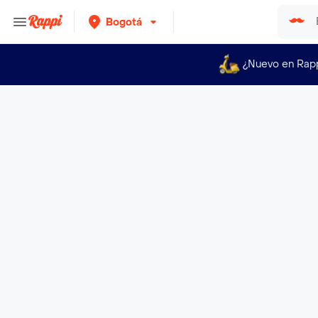
Bogotá
¿Nuevo en Rap