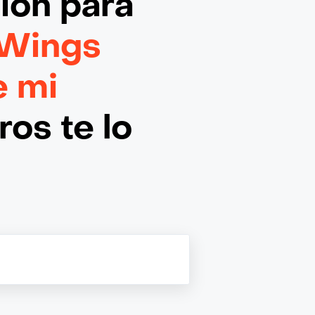
ción
para
 Wings
e mi
os te lo