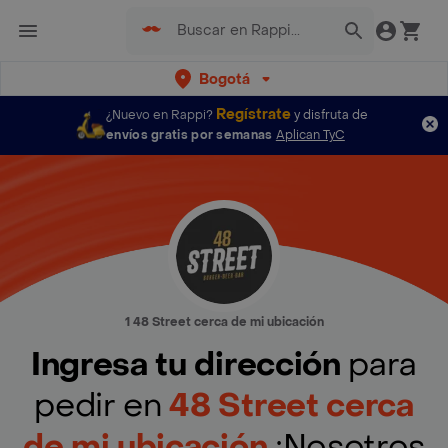
Bogotá
Regístrate
¿Nuevo en Rappi?
y disfruta de
envíos gratis por semanas
Aplican TyC
1 48 Street cerca de mi ubicación
Ingresa tu dirección
para
pedir en
48 Street cerca
de mi ubicación
¡Nosotros