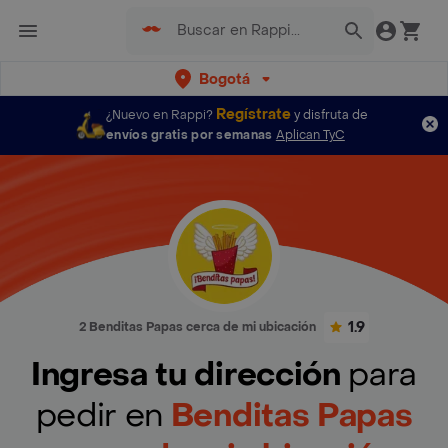
Bogotá
Regístrate
¿Nuevo en Rappi?
y disfruta de
envíos gratis por semanas
Aplican TyC
1.9
2 Benditas Papas cerca de mi ubicación
Ingresa tu dirección
para
pedir en
Benditas Papas