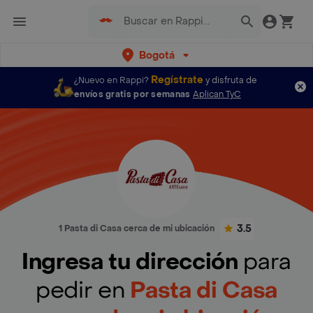
Bogotá
Regístrate
¿Nuevo en Rappi?
y disfruta de
envíos gratis por semanas
Aplican TyC
3.5
1 Pasta di Casa cerca de mi ubicación
Ingresa tu dirección
para
pedir en
Pasta di Casa