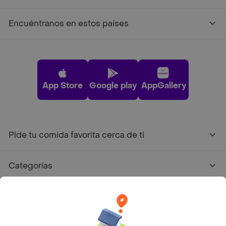
Encuéntranos en estos países
App Store
Google play
AppGallery
Pide tu comida favorita cerca de ti
Categorías
Únete a Rappi