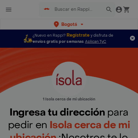
Bogotá
Regístrate
¿Nuevo en Rappi?
y disfruta de
envíos gratis por semanas
Aplican TyC
1 Isola cerca de mi ubicación
Ingresa tu dirección
para
pedir en
Isola cerca de mi
ubicación
¡Nosotros te lo