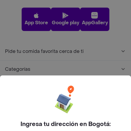
App Store
Google play
AppGallery
Pide tu comida favorita cerca de ti
Categorías
Únete a Rappi
Sobre Rappi
Facebook
Twitter
Instagram
Ingresa tu dirección en Bogotá: