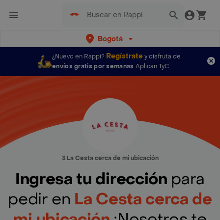
Bogotá
Regístrate
¿Nuevo en Rappi?
y disfruta de
envíos gratis por semanas
Aplican TyC
3 La Cesta cerca de mi ubicación
Ingresa tu dirección
para
pedir en
La Cesta cerca de
mi ubicación
¡Nosotros te