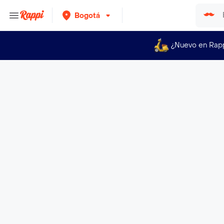
Bogotá
¿Nuevo en Rap