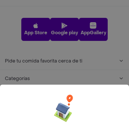
App Store
Google play
AppGallery
Pide tu comida favorita cerca de ti
Categorías
Únete a Rappi
Sobre Rappi