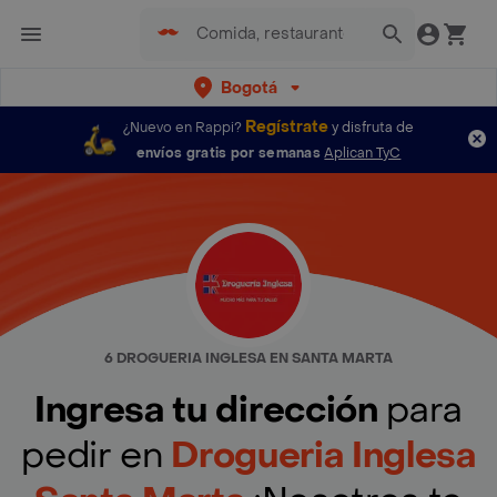
Bogotá
Regístrate
¿Nuevo en Rappi?
y disfruta de
envíos gratis por semanas
Aplican TyC
6 DROGUERIA INGLESA EN SANTA MARTA
Ingresa tu dirección
para
pedir en
Drogueria Inglesa