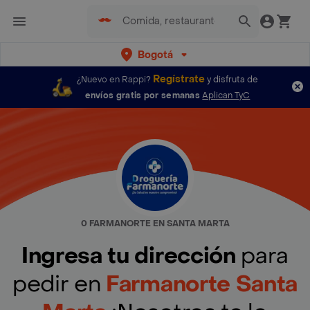
Bogotá
Regístrate
¿Nuevo en Rappi?
y disfruta de
envíos gratis por semanas
Aplican TyC
0 FARMANORTE EN SANTA MARTA
Ingresa tu dirección
para
pedir en
Farmanorte Santa