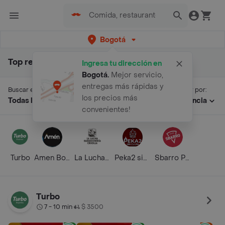
Bogotá
Top resultados para "arepas la cajonera"
Ingresa tu dirección en
Bogotá
.
Mejor servicio,
entregas más rápidas y
Buscar en:
Ordenar por:
los precios más
Todas las secciones
Relevancia
convenientes!
Turbo
Amen Bogota
La Lucha Sagucheria 85
Peka2 sin Culpa Avenida Calle 63 14-30
Sbarro Paseo de la 15
Turbo
7 - 10 min
$ 3500
•