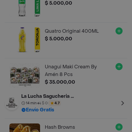
$ 5.000,00
Quatro Original 400ML
$ 5.000,00
Unagui Maki Cream By
Amén 8 Pcs
$ 35.000,00
La Lucha Sagucheria 85
14 min
$ 0
4.7
•
•
Envío Gratis
Hash Browns