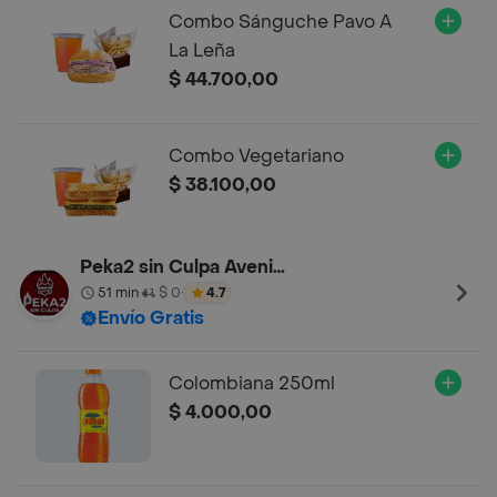
Combo Sánguche Pavo A
La Leña
$ 44.700,00
Combo Vegetariano
$ 38.100,00
Peka2 sin Culpa Avenida Calle 63 14-30
51 min
$ 0
4.7
•
•
Envío Gratis
Colombiana 250ml
$ 4.000,00