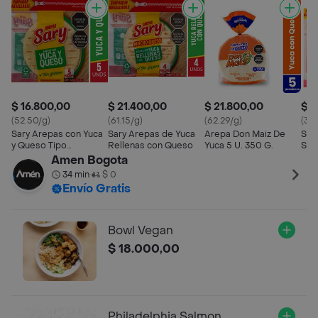
$ 16.800,00
$ 21.400,00
$ 21.800,00
$ 1
(52.50/g)
(61.15/g)
(62.29/g)
(33/
Sary Arepas con Yuca
Sary Arepas de Yuca
Arepa Don Maiz De
Sar
y Queso Tipo
Rellenas con Queso
Yuca 5 U. 350 G.
Sup
Pandebono
Que
Amen Bogota
34 min
$ 0
•
Envío Gratis
Bowl Vegan
$ 18.000,00
Philadelphia Salmon