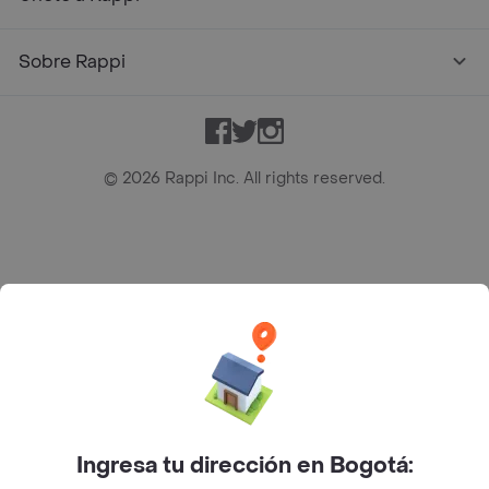
Sobre Rappi
Facebook
Twitter
Instagram
©
2026
Rappi Inc. All rights reserved.
Rappi S.A.S. --- NIT 900.843.898-9 --- Calle 63 # 16A-02
Bogotá D.C. --- notificacionesrappi@rappi.com
Ingresa tu dirección en Bogotá: