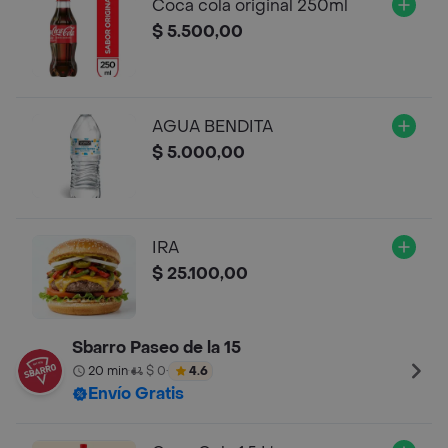
Coca cola original 250ml
$ 5.500,00
AGUA BENDITA
$ 5.000,00
IRA
$ 25.100,00
Sbarro Paseo de la 15
20 min
$ 0
4.6
•
•
Envío Gratis