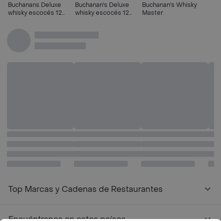
Buchanans Deluxe
Buchanan's Deluxe
Buchanan's Whisky
whisky escocés 12
whisky escocés 12
Master
años 750 ml
años 375 ml
Top Marcas y Cadenas de Restaurantes
Encuéntranos en estos países