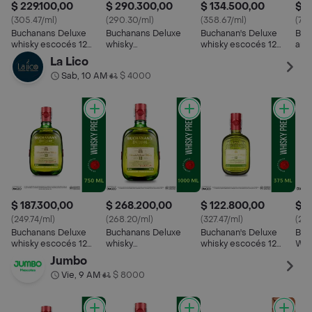
$ 229.100,00
$ 290.300,00
$ 134.500,00
$ 5
(305.47/ml)
(290.30/ml)
(358.67/ml)
(739
Buchanans Deluxe
Buchanans Deluxe
Buchanan's Deluxe
Buc
whisky escocés 12
whisky
whisky escocés 12
año
años 750 ml
escocés 12 años 1000 ml
años 375 ml
La Lico
Sab, 10 AM
$ 4000
•
$ 187.300,00
$ 268.200,00
$ 122.800,00
$ 2
(249.74/ml)
(268.20/ml)
(327.47/ml)
(272
Buchanans Deluxe
Buchanans Deluxe
Buchanan's Deluxe
Buc
whisky escocés 12
whisky
whisky escocés 12
Whi
años 750 ml
escocés 12 años 1000 ml
años 375 ml
Sco
Jumbo
Vie, 9 AM
$ 8000
•