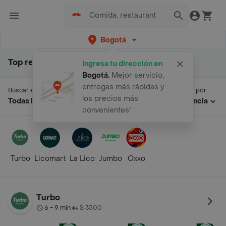
Bogotá
Top resultados para "buchanans deluxe"
Ingresa tu dirección en
Bogotá
.
Mejor servicio,
entregas más rápidas y
Buscar en:
Ordenar por:
los precios más
Todas las secciones
Relevancia
convenientes!
Turbo
Licomart
La Lico
Jumbo
Oxxo
Turbo
6 - 9 min
$ 3500
•