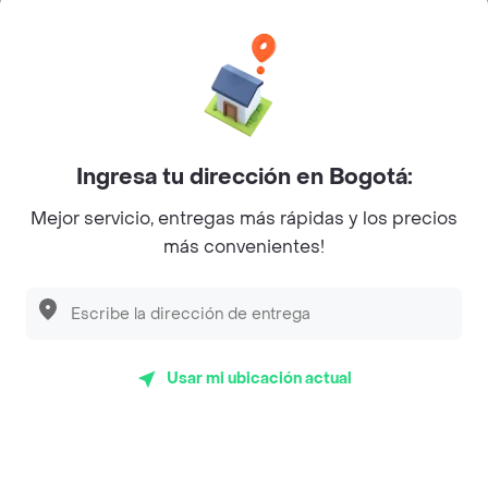
App Store
Google play
AppGallery
Ingresa tu dirección en Bogotá:
Mejor servicio, entregas más rápidas y los precios
Pide tu comida favorita cerca de ti
más convenientes!
Categorías
Únete a Rappi
Usar mi ubicación actual
Sobre Rappi