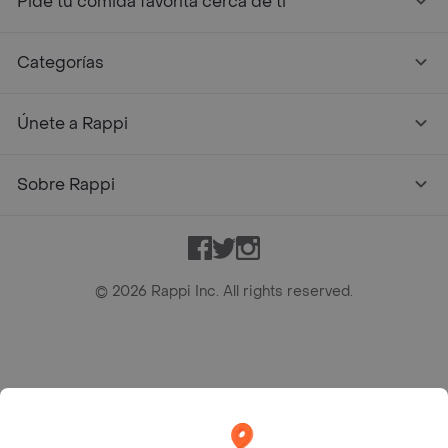
Pide tu comida favorita cerca de ti
Categorías
Únete a Rappi
Sobre Rappi
Facebook
Twitter
Instagram
©
2026
Rappi Inc. All rights reserved.
Rappi S.A.S. --- NIT 900.843.898-9 --- Calle 63 # 16A-02
Bogotá D.C. --- notificacionesrappi@rappi.com