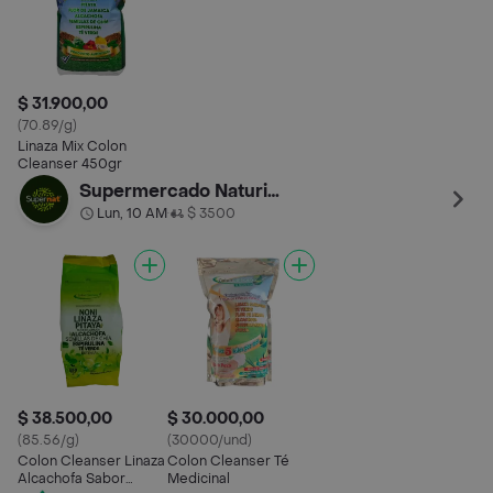
$ 31.900,00
(70.89/g)
Linaza Mix Colon
Cleanser 450gr
Supermercado Naturista
Lun, 10 AM
$ 3500
•
$ 38.500,00
$ 30.000,00
(85.56/g)
(30000/und)
Colon Cleanser Linaza
Colon Cleanser Té
Alcachofa Sabor
Medicinal