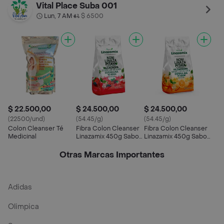
Limon Menta X 450 Gr
Vital Place Suba 001
Lun, 7 AM
$ 6500
•
$ 22.500,00
$ 24.500,00
$ 24.500,00
(22500/und)
(54.45/g)
(54.45/g)
Colon Cleanser Té
Fibra Colon Cleanser
Fibra Colon Cleanser
Medicinal
Linazamix 450g Sabor
Linazamix 450g Sabor
Frutos Rojos
Naranja Menta
Otras Marcas Importantes
Adidas
Olimpica