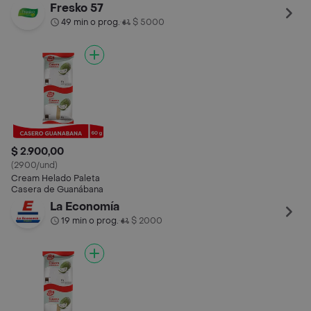
Cookies 5 L
Fresa 5 L
Fresko 57
49 min o prog.
$ 5000
•
$ 2.900,00
(2900/und)
Cream Helado Paleta
Casera de Guanábana
La Economía
19 min o prog.
$ 2000
•