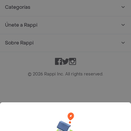
Categorías
Únete a Rappi
Sobre Rappi
Facebook
Twitter
Instagram
©
2026
Rappi Inc. All rights reserved.
Rappi S.A.S. --- NIT 900.843.898-9 --- Calle 63 # 16A-02
Bogotá D.C. --- notificacionesrappi@rappi.com