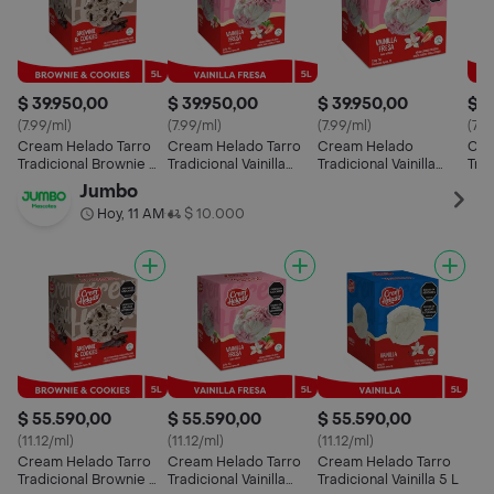
$ 39.950,00
$ 39.950,00
$ 39.950,00
$ 3
(7.99/ml)
(7.99/ml)
(7.99/ml)
(7.9
Cream Helado Tarro
Cream Helado Tarro
Cream Helado
Cre
Tradicional Brownie &
Tradicional Vainilla
Tradicional Vainilla
Trad
Cookies 5 L
Fresa 5 L
Fresa 5 L
Jumbo
Hoy, 11 AM
$ 10.000
•
$ 55.590,00
$ 55.590,00
$ 55.590,00
(11.12/ml)
(11.12/ml)
(11.12/ml)
Cream Helado Tarro
Cream Helado Tarro
Cream Helado Tarro
Tradicional Brownie &
Tradicional Vainilla
Tradicional Vainilla 5 L