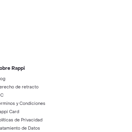
obre Rappi
log
erecho de retracto
IC
érminos y Condiciones
appi Card
olíticas de Privacidad
ratamiento de Datos