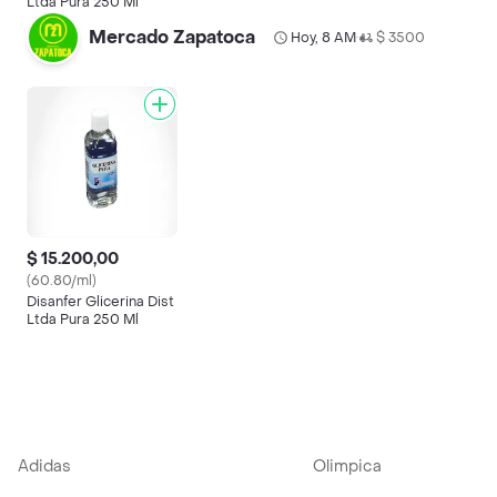
Ltda Pura 250 Ml
Mercado Zapatoca
Hoy, 8 AM
$ 3500
•
$ 15.200,00
(60.80/ml)
Disanfer Glicerina Dist
Ltda Pura 250 Ml
Adidas
Olimpica