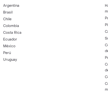
Argentina
H
m
Brasil
P
Chile
P
Colombia
C
Costa Rica
S
Ecuador
C
México
d
Perú
P
Uruguay
C
d
C
C
m