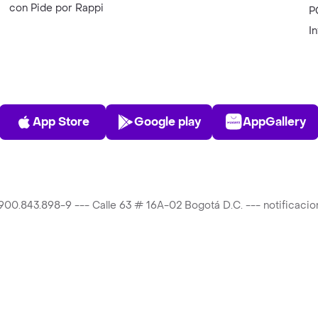
con Pide por Rappi
P
I
App Store
Play Store
AppGalle
App Store
Google play
AppGallery
T 900.843.898-9 --- Calle 63 # 16A-02 Bogotá D.C. --- notificac