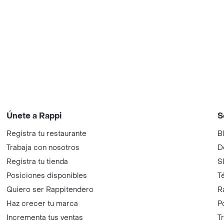
Únete a Rappi
S
Registra tu restaurante
B
Trabaja con nosotros
D
Registra tu tienda
S
Posiciones disponibles
T
Quiero ser Rappitendero
R
Haz crecer tu marca
P
Incrementa tus ventas
T