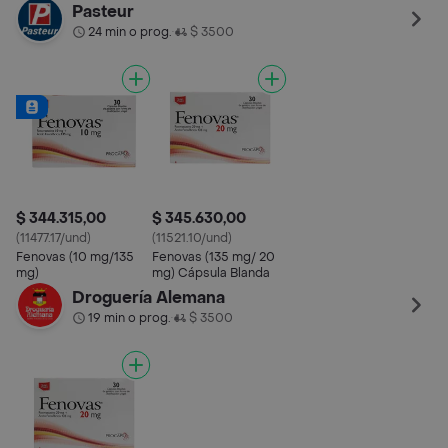
Pasteur
24 min o prog.
$ 3500
•
$ 344.315,00
$ 345.630,00
(11477.17/und)
(11521.10/und)
Fenovas (10 mg/135
Fenovas (135 mg/ 20
mg)
mg) Cápsula Blanda
Droguería Alemana
19 min o prog.
$ 3500
•