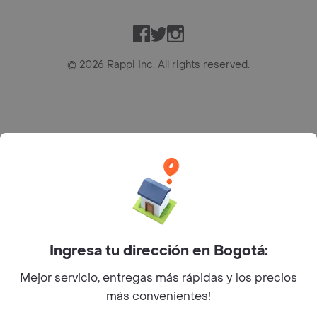
Facebook
Twitter
Instagram
©
2026
Rappi Inc. All rights reserved.
Rappi S.A.S. --- NIT 900.843.898-9 --- Calle 63 # 16A-02
Bogotá D.C. --- notificacionesrappi@rappi.com
Ingresa tu dirección en Bogotá:
Mejor servicio, entregas más rápidas y los precios
más convenientes!