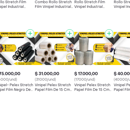
llo Stretch Film
Combo Rollo Stretch
Rollo Stretch Film
Rollo Str
nipel Industrial
Film Vinipel Industrial
Vinipel Industrial
Vinipel In
gro 12.5cms
Negro 12.5cms X
Negro 12.5cms X
Negro 12
0mts X7 Unidades
300mts Transparente
300mts Transparente
500mts 
Y Negro
75.000,00
$ 31.000,00
$ 17.000,00
$ 40.00
5000/und)
(31000/und)
(17000/und)
(40000/u
nipel- Pelex Stretch
Vinipel Pelex Stretch
Vinipel Pelex Stretch
Vinipel P
pel Film Negro De
Papel Film De 15 Cm
Papel Film De 15 Cm
Papel Fi
 Cm De Alto X 500
De Alto X 800 Metros
De Alto X 300 Metros
De Alto 
tros De Largo Para
De Largo Para
De Largo Para
De Largo
paque Y Embalaje
Empaque Y Embalaje
Empaque Y Embalaje
Empaque 