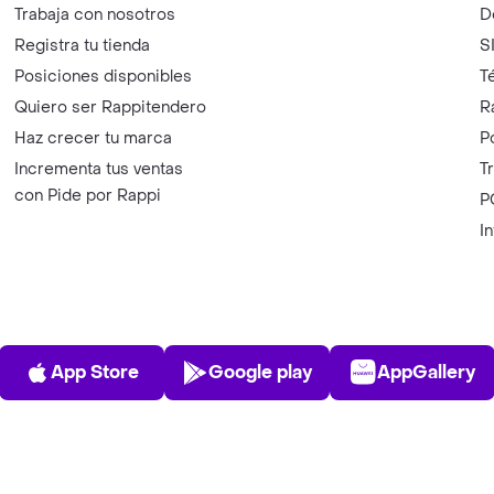
Trabaja con nosotros
D
Registra tu tienda
S
Posiciones disponibles
T
Quiero ser Rappitendero
R
Haz crecer tu marca
P
Incrementa tus ventas
T
con Pide por Rappi
P
I
App Store
Play Store
AppGalle
App Store
Google play
AppGallery