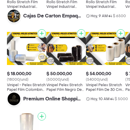
Rollo Stretch Film
Rollo Stretch Film
Rollo Stretch Film
Ro
Vinipel Industrial
Vinipel Industrial
Vinipel Industrial
Vi
Negro 12.5cms
Negro 12.5cms
Negro 12.5cms
Ne
Cajas De Carton Empaque-burbuja Vinipel Y Cinta
300mts X9 Unidades
300mts X9 Unidades
300mts X7 Unidades
Hoy, 9 AM
$ 6500
30
•
$ 18.000,00
$ 50.000,00
$ 54.000,00
$ 
(18000/und)
(50000/und)
(54000/und)
(7
Vinipel - Pelex Stretch
Vinipel Pelex Stretch
Vinipel Pelex Stretch
Vi
Papel Film Colombina
Papel Film Negro De
Papel Film De 30 Cm
Pa
O Paleta 10cm De Alto
30 Cm De Alto X 500
De Alto X 500 Metros
50
Premium Online Shopping
X 250 Metros De
Metros De Largo Para
De Largo Para
Hoy, 10 AM
$ 5000
Me
•
Largo Para Empaque Y
Empaque Y Embalaje
Empaque Y Embalaje
Em
Embalaje