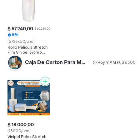
$ 57.240,00
$ 60.250,00
5%
(57237.50/und)
Rollo Película Stretch
Film Vinipel 37cm X
300 Metros Embalaje
Caja De Carton Para Mudanza-cinta-bolsas-papel Kraft -burbuja Y Vinipel
Hoy, 9 AM
$ 6500
•
$ 18.000,00
(18000/und)
Vinipel Pelex Stretch