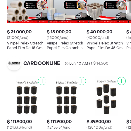
$ 31.000,00
$ 18.000,00
$ 40.000,00
$ 
(31000/und)
(18000/und)
(40000/und)
(6
Vinipel Pelex Stretch
Vinipel Pelex Stretch
Vinipel Pelex Stretch
Vi
Papel Film De 15 Cm
Papel Film Colombina
Papel Film De 45 Cm
Pa
De Alto X 800 Metros
O Paleta 10cm De Alto
De Alto X 300 Metros
De
De Largo Para
X 250 Metros De
De Largo Para
De
Empaque Y Embalaje
Largo Para Empaque Y
Empaque Y Embalaje
Em
CARDOONLINE
Lun, 10 AM
$ 14.500
•
Embalaje
$ 111.900,00
$ 111.900,00
$ 89.900,00
$ 
(12433.34/und)
(12433.34/und)
(12842.86/und)
(1