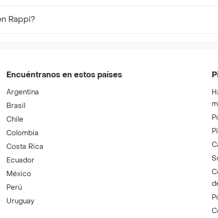
en Rappi?
Encuéntranos en estos países
P
Argentina
H
m
Brasil
P
Chile
P
Colombia
C
Costa Rica
S
Ecuador
C
México
d
Perú
P
Uruguay
C