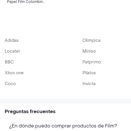
Papel Film Colombina
O Paleta 10cm De Alto
X 250 Metros De
Largo Para Empaque Y
Embalaje
Adidas
Olimpica
Locatel
Miniso
BBC
Patprimo
Xbox one
Pilatos
Coco
Invicta
Preguntas frecuentes
¿En dónde puedo comprar productos de Film?