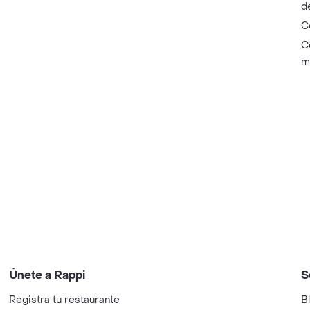
d
C
C
m
Únete a Rappi
S
Registra tu restaurante
B