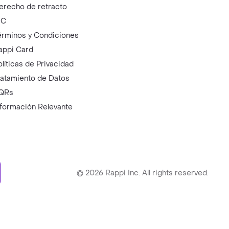
erecho de retracto
IC
érminos y Condiciones
appi Card
olíticas de Privacidad
ratamiento de Datos
QRs
nformación Relevante
ry
©
2026
Rappi Inc. All rights reserved.