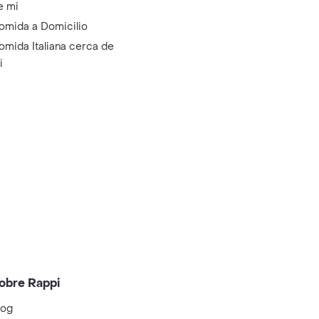
e mi
omida a Domicilio
omida Italiana cerca de
i
obre Rappi
log