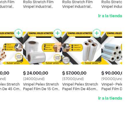
etch Film
Rollo Stretch Film
Rollo Stretch Film
Rollo Stretch Fi
dustrial
Vinipel Industrial
Vinipel Industrial
Vinipel Industria
.5cms
Negro 12.5cms
Negro 12.5cms
Negro 12.5cms
Ir a la tienda
X9 Unidades
300mts X24 Unidades
500mts X7 Unidades
500mts X7 Uni
0,00
$ 24.000,00
$ 57.000,00
$ 90.000,00
nd)
(24000/und)
(57000/und)
(90000/und)
elex Stretch
Vinipel Pelex Stretch
Vinipel Pelex Stretch
Vinipel- Pelex S
lm De 45 Cm
Papel Film De 15 Cm
Papel Film De 45cm
Papel Film De 
X 300 Metros
De Alto X 500 Metros
De Alto X 500 Metros
De Alto X 800 
Ir a la tienda
 Para
De Largo Para
De Largo Para
De Largo Para
Y Embalaje
Empaque Y Embalaje
Empaque Y Embalaje
Empaque Y Emb