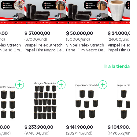
0,00
$ 37.000,00
$ 50.000,00
$ 24.000,00
nd)
(37000/und)
(50000/und)
(24000/und)
elex Stretch
Vinipel Pelex Stretch
Vinipel Pelex Stretch
Vinipel Pelex St
lm De 15 Cm
Papel Film Negro De
Papel Film Negro De
Papel Film De 1
X 300 Metros
30 Cm De Alto X 300
30 Cm De Alto X 500
De Alto X 500 
 Para
Metros De Largo Para
Metros De Largo Para
De Largo Para
Y Embalaje
Empaque Y Embalaje
Empaque Y Embalaje
Empaque Y Emb
Ir a la tienda
00,00
$ 233.900,00
$ 141.900,00
$ 104.900,00
6/und)
(9745.84/und)
(20271.43/und)
(14985.72/und)