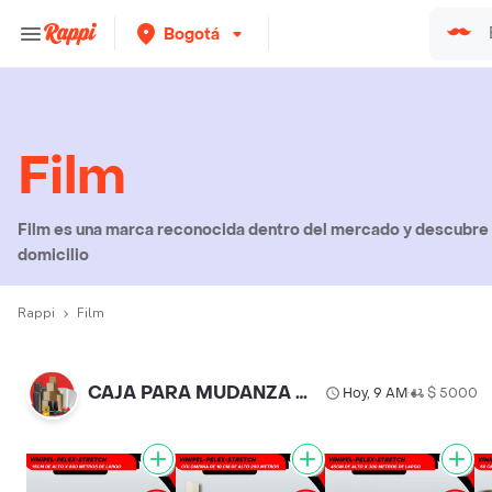
Bogotá
Film
Film es una marca reconocida dentro del mercado y descubre e
domicilio
Rappi
Film
CAJA PARA MUDANZA Y EMPAQUE-plastico Burbuja-vinipel Y Cinta
Hoy, 9 AM
$ 5000
•