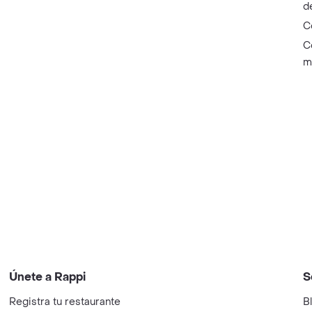
d
C
C
m
Únete a Rappi
S
Registra tu restaurante
B