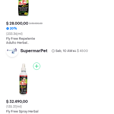
$ 28.000,00
$ 35.000,00
20%
(233.34/ml)
Fly Free Repelente
Adulto Herbal
Extreme
SupermarPet
Sab, 10 AM
$ 4500
•
$ 32.490,00
(135.37/ml)
Fly Free Spray Herbal