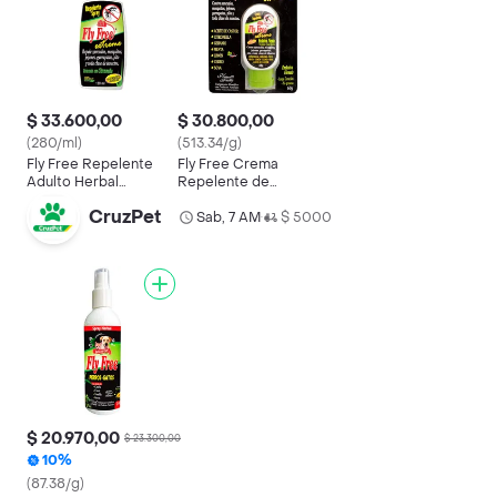
$ 33.600,00
$ 30.800,00
(280/ml)
(513.34/g)
Fly Free Repelente
Fly Free Crema
Adulto Herbal
Repelente de
Extreme
Insectos Extreme
CruzPet
Sab, 7 AM
$ 5000
•
$ 20.970,00
$ 23.300,00
10%
(87.38/g)