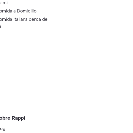
e mi
omida a Domicilio
omida Italiana cerca de
i
obre Rappi
log