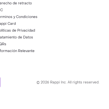
erecho de retracto
IC
érminos y Condiciones
appi Card
olíticas de Privacidad
ratamiento de Datos
QRs
nformación Relevante
ry
©
2026
Rappi Inc. All rights reserved.