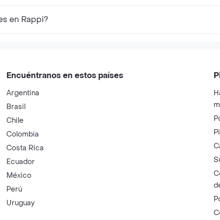
res en Rappi?
Encuéntranos en estos países
P
Argentina
H
m
Brasil
P
Chile
P
Colombia
C
Costa Rica
S
Ecuador
C
México
d
Perú
P
Uruguay
C