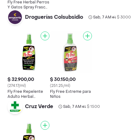
Fly Free Herbal Perros
Y Gatos Spray Frasco
240g
Droguerías Colsubsidio
Sab, 7 AM
$ 3000
•
$ 32.900,00
$ 30.150,00
(274.17/ml)
(251.25/ml)
Fly Free Repelente
Fly Free Extreme para
Adulto Herbal
Niños
Extreme
Cruz Verde
Sab, 7 AM
$ 1500
•