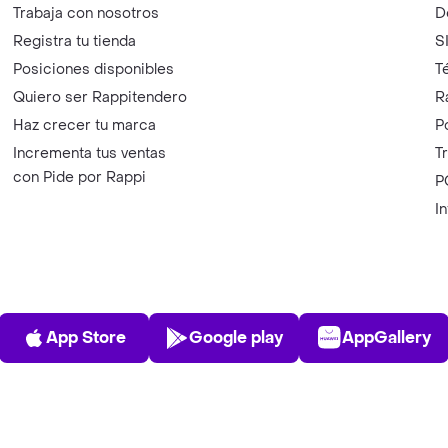
Trabaja con nosotros
D
Registra tu tienda
S
Posiciones disponibles
T
Quiero ser Rappitendero
R
Haz crecer tu marca
P
Incrementa tus ventas
T
con Pide por Rappi
P
I
App Store
Play Store
AppGalle
App Store
Google play
AppGallery