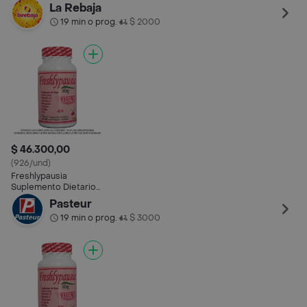
(50 mg) 50 Cápsulas
La Rebaja
19 min o prog.
$ 2000
•
$ 46.300,00
(926/und)
Freshlypausia
Suplemento Dietario
(50 mg) 50 Cápsulas
Pasteur
19 min o prog.
$ 3000
•