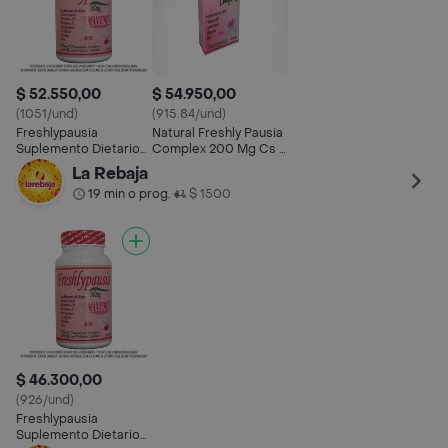
$ 52.550,00
$ 54.950,00
(1051/und)
(915.84/und)
Freshlypausia
Natural Freshly Pausia
Suplemento Dietario
Complex 200 Mg Cs X
(50 mg) 50 Cápsulas
60 Cap
La Rebaja
19 min o prog.
$ 1500
•
$ 46.300,00
(926/und)
Freshlypausia
Suplemento Dietario