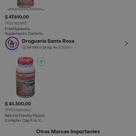
$ 47.610,00
(952.16/und)
Freshlypausia
Suplemento Dietario
(50 mg) 50 Cápsulas
Droguería Santa Rosa
54 min o prog.
$ 3500
•
$ 45.500,00
(910/cápsulas)
Natural Freshly Pausia
Complex Cap Fco X
50
Otras Marcas Importantes