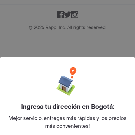
Facebook
Twitter
Instagram
©
2026
Rappi Inc. All rights reserved.
Rappi S.A.S. --- NIT 900.843.898-9 --- Calle 63 # 16A-02
Bogotá D.C. --- notificacionesrappi@rappi.com
Ingresa tu dirección en Bogotá:
Mejor servicio, entregas más rápidas y los precios
más convenientes!