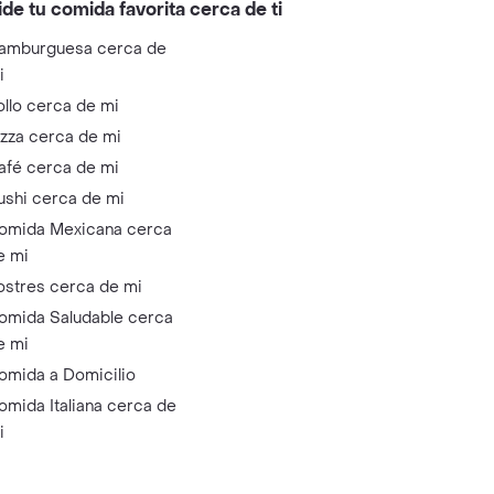
ide tu comida favorita cerca de ti
amburguesa cerca de
i
ollo cerca de mi
izza cerca de mi
afé cerca de mi
ushi cerca de mi
omida Mexicana cerca
e mi
ostres cerca de mi
omida Saludable cerca
e mi
omida a Domicilio
omida Italiana cerca de
i