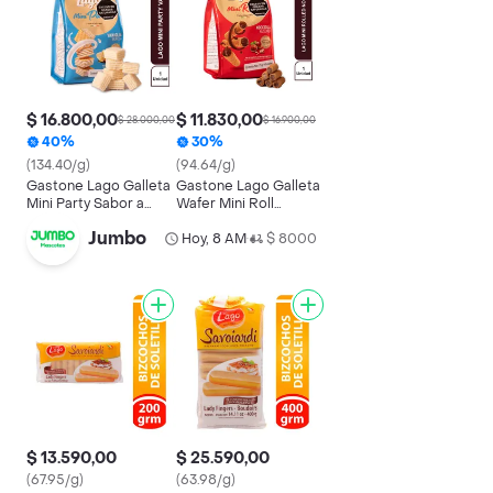
$ 16.800,00
$ 11.830,00
$ 28.000,00
$ 16.900,00
40%
30%
(134.40/g)
(94.64/g)
Gastone Lago Galleta
Gastone Lago Galleta
Mini Party Sabor a
Wafer Mini Roll
Vainilla
Avellana
Jumbo
Hoy, 8 AM
$ 8000
•
$ 13.590,00
$ 25.590,00
(67.95/g)
(63.98/g)