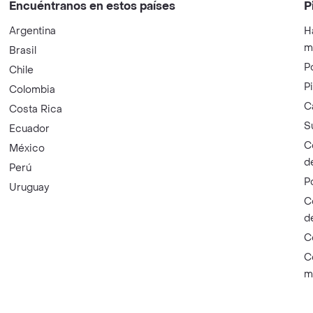
Encuéntranos en estos países
P
Argentina
H
m
Brasil
P
Chile
P
Colombia
C
Costa Rica
S
Ecuador
C
México
d
Perú
P
Uruguay
C
d
C
C
m