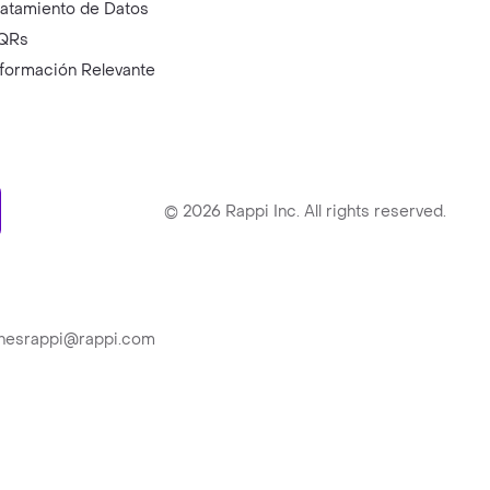
ratamiento de Datos
QRs
nformación Relevante
ry
©
2026
Rappi Inc. All rights reserved.
ionesrappi@rappi.com