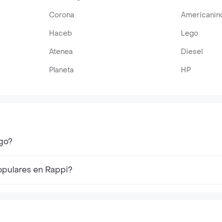
Corona
Americanin
Haceb
Lego
Atenea
Diesel
Planeta
HP
go?
opulares en Rappi?