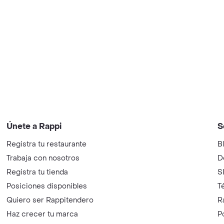
Únete a Rappi
S
Registra tu restaurante
B
Trabaja con nosotros
D
Registra tu tienda
S
Posiciones disponibles
T
Quiero ser Rappitendero
R
Haz crecer tu marca
P