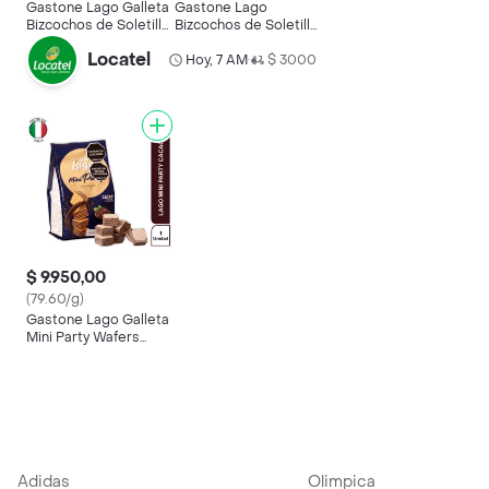
Gastone Lago Galleta
Gastone Lago
Bizcochos de Soletilla
Bizcochos de Soletilla
savoiardi
Elledi
Locatel
Hoy, 7 AM
$ 3000
•
$ 9.950,00
(79.60/g)
Gastone Lago Galleta
Mini Party Wafers
Cacao
Adidas
Olimpica