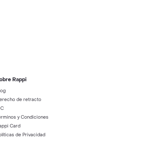
obre Rappi
log
erecho de retracto
IC
érminos y Condiciones
appi Card
olíticas de Privacidad