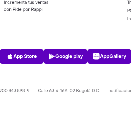
Incrementa tus ventas
T
con Pide por Rappi
P
I
App Store
Play Store
AppGalle
App Store
Google play
AppGallery
T 900.843.898-9 --- Calle 63 # 16A-02 Bogotá D.C. --- notificac