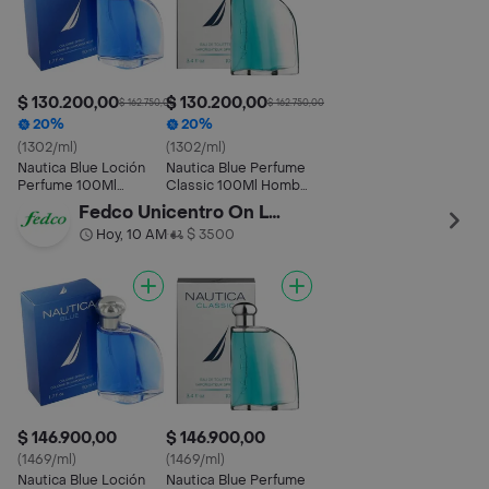
$ 130.200,00
$ 130.200,00
$ 162.750,00
$ 162.750,00
20%
20%
(1302/ml)
(1302/ml)
Nautica Blue Loción
Nautica Blue Perfume
Perfume 100Ml
Classic 100Ml Hombre
Hombre Original
Original Garantizada
Fedco Unicentro On Line
Garantizada
Hoy, 10 AM
$ 3500
•
$ 146.900,00
$ 146.900,00
(1469/ml)
(1469/ml)
Nautica Blue Loción
Nautica Blue Perfume