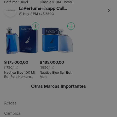
Perfume 100Ml
Classic 100Ml Hombre
Hombre Original
Original Garantizada
LaPerfumería.app Calle93
Garantizada
Hoy, 2 PM
$ 3500
•
$ 175.000,00
$ 185.000,00
(1750/ml)
(1850/ml)
Nautica Blue 100 Ml.
Nautica Blue Sail Edt
Edt Para Hombre
Men
100% Original
Otras Marcas Importantes
Adidas
Olimpica