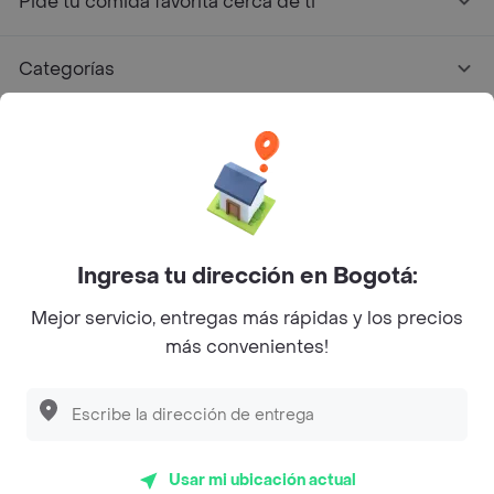
Pide tu comida favorita cerca de ti
Categorías
Únete a Rappi
Sobre Rappi
Facebook
Twitter
Instagram
Ingresa tu dirección en Bogotá:
Mejor servicio, entregas más rápidas y los precios
©
2026
Rappi Inc. All rights reserved.
más convenientes!
Rappi S.A.S. --- NIT 900.843.898-9 --- Calle 63 # 16A-02
Bogotá D.C. --- notificacionesrappi@rappi.com
Usar mi ubicación actual