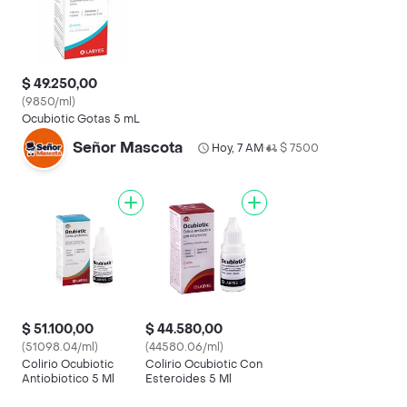
$ 49.250,00
(9850/ml)
Ocubiotic Gotas 5 mL
Señor Mascota
Hoy, 7 AM
$ 7500
•
$ 51.100,00
$ 44.580,00
(51098.04/ml)
(44580.06/ml)
Colirio Ocubiotic
Colirio Ocubiotic Con
Antiobiotico 5 Ml
Esteroides 5 Ml