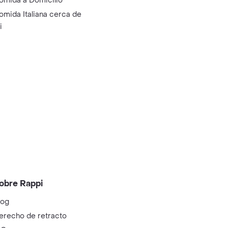
omida a Domicilio
omida Italiana cerca de
i
obre Rappi
log
erecho de retracto