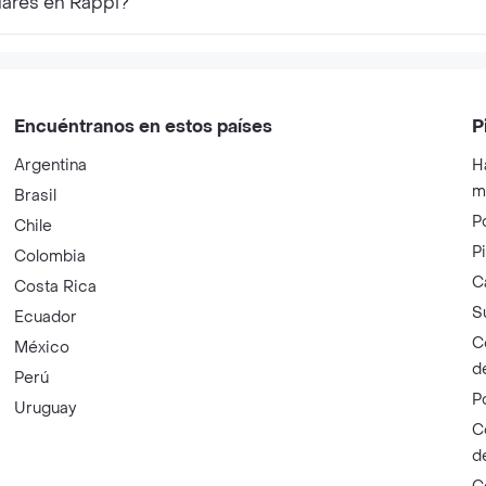
lares en Rappi?
Encuéntranos en estos países
P
Argentina
H
m
Brasil
P
Chile
P
Colombia
C
Costa Rica
S
Ecuador
C
México
d
Perú
P
Uruguay
C
d