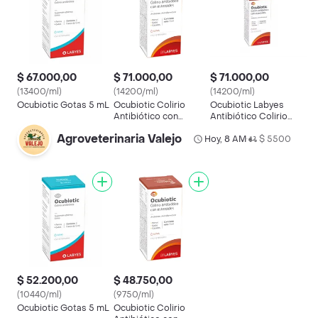
$ 67.000,00
$ 71.000,00
$ 71.000,00
(13400/ml)
(14200/ml)
(14200/ml)
Ocubiotic Gotas 5 mL
Ocubiotic Colirio
Ocubiotic Labyes
Antibiótico con
Antibiótico Colirio
Esteroides
Con Esteroides 5 Ml
Agroveterinaria Valejo
Hoy, 8 AM
$ 5500
•
$ 52.200,00
$ 48.750,00
(10440/ml)
(9750/ml)
Ocubiotic Gotas 5 mL
Ocubiotic Colirio