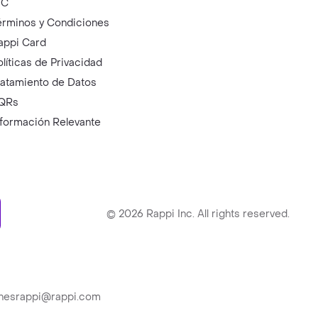
IC
érminos y Condiciones
appi Card
olíticas de Privacidad
ratamiento de Datos
QRs
nformación Relevante
ry
©
2026
Rappi Inc. All rights reserved.
ionesrappi@rappi.com