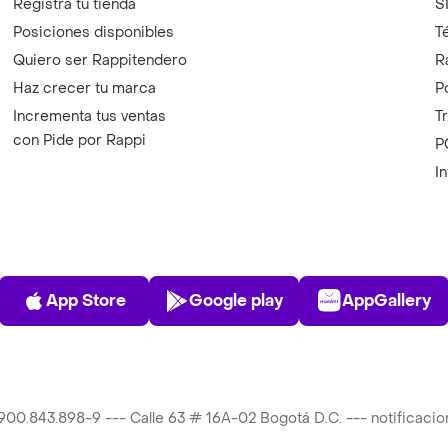
Registra tu tienda
S
Posiciones disponibles
T
Quiero ser Rappitendero
R
Haz crecer tu marca
P
Incrementa tus ventas
T
con Pide por Rappi
P
I
App Store
Play Store
AppGalle
App Store
Google play
AppGallery
T 900.843.898-9 --- Calle 63 # 16A-02 Bogotá D.C. --- notificac