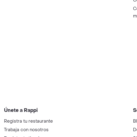
C
C
m
Únete a Rappi
S
Registra tu restaurante
B
Trabaja con nosotros
D