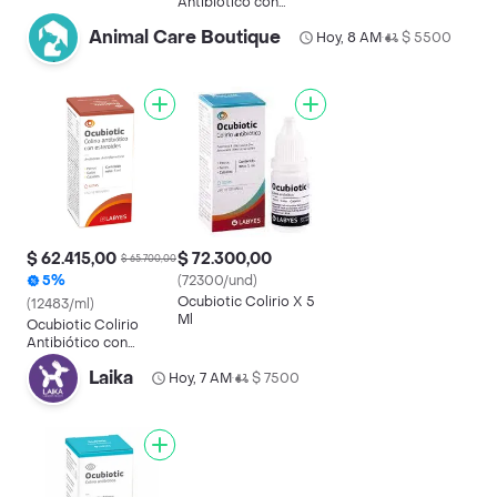
Antibiótico con
Esteroides
Animal Care Boutique
Hoy, 8 AM
$ 5500
•
$ 62.415,00
$ 72.300,00
$ 65.700,00
5%
(72300/und)
Ocubiotic Colirio X 5
(12483/ml)
Ml
Ocubiotic Colirio
Antibiótico con
Esteroides
Laika
Hoy, 7 AM
$ 7500
•