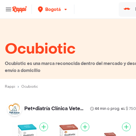
Bogotá
Ocubiotic
Ocubiotic es una marca reconocida dentro del mercado y desc
envío a domicilio
Rappi
Ocubiotic
Pet+diatría Clínica Veterinaria Barrios Unidos
44 min o prog.
$ 75
•