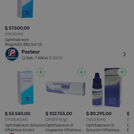
$ 57.500,00
(11500/ml)
Ophthabracin
3mg/ml(0.3%) Sol Oft
Frasco X 5ml
Pasteur
Sab, 7 AM
$ 3000
•
$ 55.540,00
$ 102.755,00
$ 80.295,00
$ 5
(11108.40/ml)
(29359.15/g)
(16059/ml)
(113
Ophthabracin Solución
Ophthabracin D
Ophthabracin D
Oph
Oftálmica Estéril
Ungüento Oftálmico
Solución Oftálmica
Esp