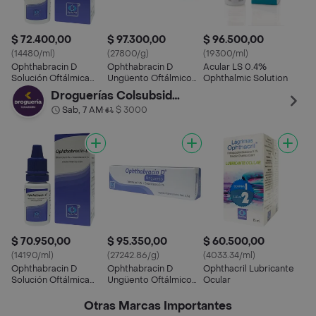
$ 72.400,00
$ 97.300,00
$ 96.500,00
(14480/ml)
(27800/g)
(19300/ml)
Ophthabracin D
Ophthabracin D
Acular LS 0.4%
Solución Oftálmica
Ungüento Oftálmico
Ophthalmic Solution
Esteril (0.3% / 0.1 %) 5
(0.3 % / 0.1 %)
Droguerías Colsubsidio
mL
Sab, 7 AM
$ 3000
•
$ 70.950,00
$ 95.350,00
$ 60.500,00
(14190/ml)
(27242.86/g)
(4033.34/ml)
Ophthabracin D
Ophthabracin D
Ophthacril Lubricante
Solución Oftálmica
Ungüento Oftálmico
Ocular
Esteril (0.3% / 0.1 %) 5
(0.3 % / 0.1 %)
mL
Otras Marcas Importantes