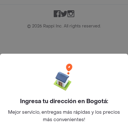
Facebook
Twitter
Instagram
©
2026
Rappi Inc. All rights reserved.
Rappi S.A.S. --- NIT 900.843.898-9 --- Calle 63 # 16A-02
Bogotá D.C. --- notificacionesrappi@rappi.com
Ingresa tu dirección en Bogotá:
Mejor servicio, entregas más rápidas y los precios
más convenientes!