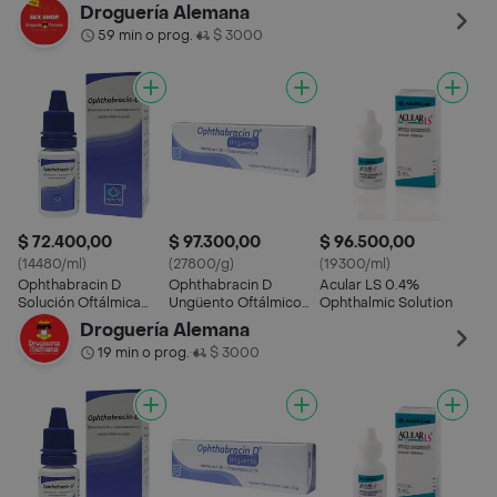
(0.3 % / 0.1 %)
Esteril (0.3% / 0.1 %) 5
Oft
Droguería Alemana
mL
5 M
59 min o prog.
$ 3000
•
$ 72.400,00
$ 97.300,00
$ 96.500,00
(14480/ml)
(27800/g)
(19300/ml)
Ophthabracin D
Ophthabracin D
Acular LS 0.4%
Solución Oftálmica
Ungüento Oftálmico
Ophthalmic Solution
Esteril (0.3% / 0.1 %) 5
(0.3 % / 0.1 %)
Droguería Alemana
mL
19 min o prog.
$ 3000
•