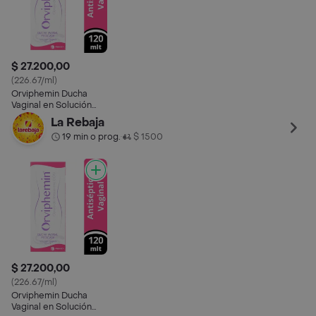
$ 27.200,00
(226.67/ml)
Orviphemin Ducha
Vaginal en Solución
(0.05%) 120 mL
La Rebaja
19 min o prog.
$ 1500
•
$ 27.200,00
(226.67/ml)
Orviphemin Ducha
Vaginal en Solución