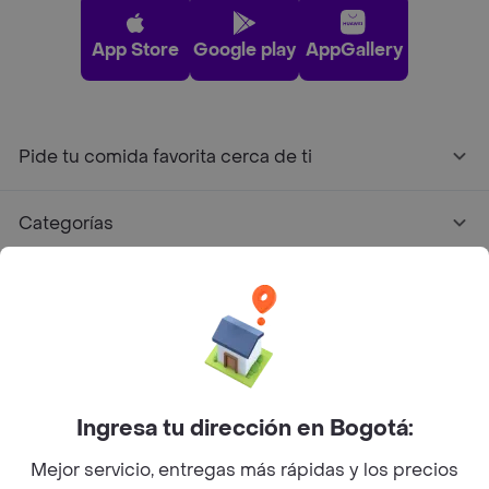
App Store
Google play
AppGallery
Pide tu comida favorita cerca de ti
Categorías
Únete a Rappi
Sobre Rappi
Facebook
Twitter
Instagram
Ingresa tu dirección en Bogotá:
Mejor servicio, entregas más rápidas y los precios
©
2026
Rappi Inc. All rights reserved.