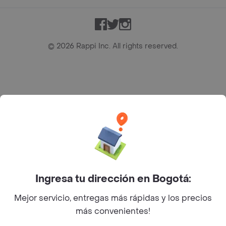
Facebook
Twitter
Instagram
©
2026
Rappi Inc. All rights reserved.
Rappi S.A.S. --- NIT 900.843.898-9 --- Calle 63 # 16A-02
Bogotá D.C. --- notificacionesrappi@rappi.com
Ingresa tu dirección en Bogotá:
Mejor servicio, entregas más rápidas y los precios
más convenientes!