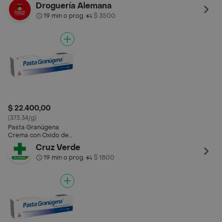
Zinc
Droguería Alemana
19 min o prog.
$ 3500
•
$ 22.400,00
(373.34/g)
Pasta Granúgena
Crema con Oxido de
Zinc
Cruz Verde
19 min o prog.
$ 1800
•