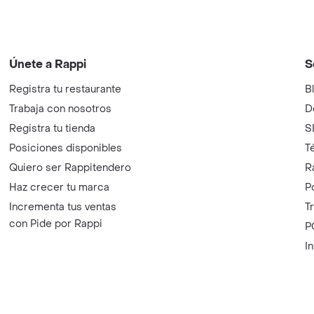
Únete a Rappi
S
Registra tu restaurante
B
Trabaja con nosotros
D
Registra tu tienda
S
Posiciones disponibles
T
Quiero ser Rappitendero
R
Haz crecer tu marca
P
Incrementa tus ventas
T
con Pide por Rappi
P
I