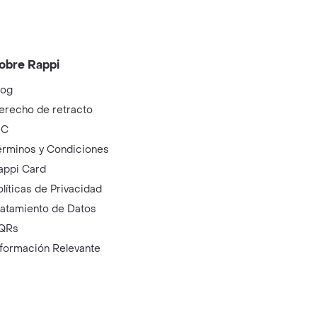
obre Rappi
log
erecho de retracto
IC
érminos y Condiciones
appi Card
olíticas de Privacidad
ratamiento de Datos
QRs
nformación Relevante