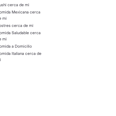
ushi cerca de mi
omida Mexicana cerca
e mi
ostres cerca de mi
omida Saludable cerca
e mi
omida a Domicilio
omida Italiana cerca de
i