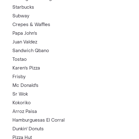
Starbucks
Subway
Crepes & Waffles
Papa John's
Juan Valdez
Sandwich Qbano
Tostao
Karen's Pizza
Frisby
Mc Donald's
Sr Wok
Kokoriko
Arroz Paisa
Hamburguesas El Corral
Dunkin' Donuts
Pizza Hut