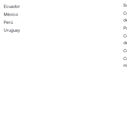
S
Ecuador
C
México
d
Perú
P
Uruguay
C
d
C
C
m