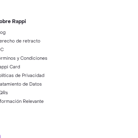
obre Rappi
log
erecho de retracto
IC
érminos y Condiciones
appi Card
olíticas de Privacidad
ratamiento de Datos
QRs
nformación Relevante
ry