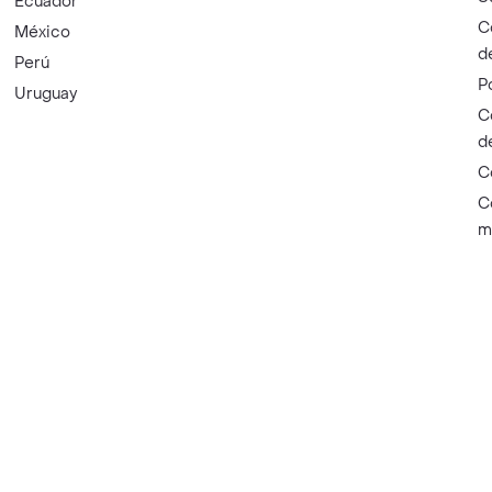
Ecuador
C
México
d
Perú
P
Uruguay
C
d
C
C
m