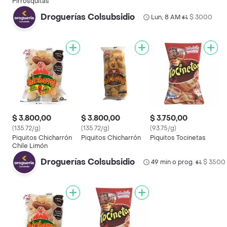
Pirrosquitas
Droguerías Colsubsidio
Lun, 8 AM
$ 3000
•
$ 3.800,00
$ 3.800,00
$ 3.750,00
(135.72/g)
(135.72/g)
(93.75/g)
Piquitos Chicharrón
Piquitos Chicharrón
Piquitos Tocinetas
Chile Limón
Droguerías Colsubsidio
49 min o prog.
$ 3500
•