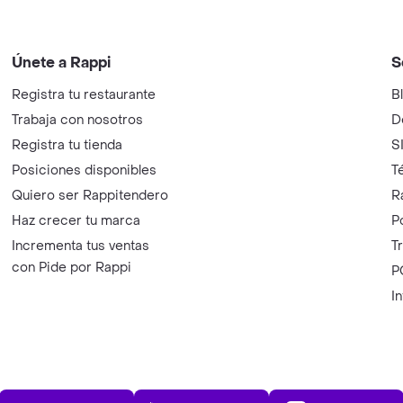
Únete a Rappi
S
Registra tu restaurante
B
Trabaja con nosotros
D
Registra tu tienda
S
Posiciones disponibles
T
Quiero ser Rappitendero
R
Haz crecer tu marca
P
Incrementa tus ventas
T
con Pide por Rappi
P
I
App Store
Play Store
AppGalle