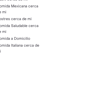
omida Mexicana cerca
e mi
ostres cerca de mi
omida Saludable cerca
e mi
omida a Domicilio
omida Italiana cerca de
i