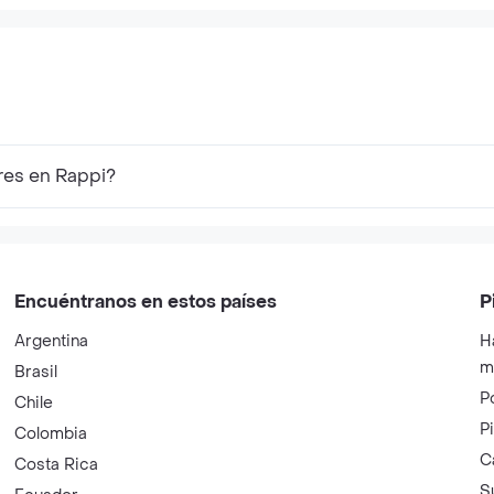
res en Rappi?
Encuéntranos en estos países
P
Argentina
H
m
Brasil
P
Chile
P
Colombia
C
Costa Rica
S