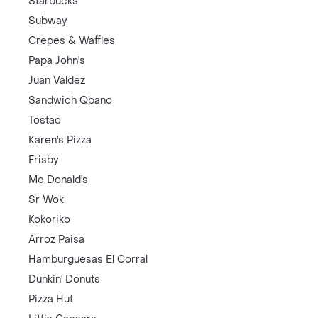
Starbucks
Subway
Crepes & Waffles
Papa John's
Juan Valdez
Sandwich Qbano
Tostao
Karen's Pizza
Frisby
Mc Donald's
Sr Wok
Kokoriko
Arroz Paisa
Hamburguesas El Corral
Dunkin' Donuts
Pizza Hut