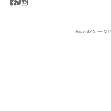
Facebook
Twitter
Instagram
Rappi S.A.S. --- NI