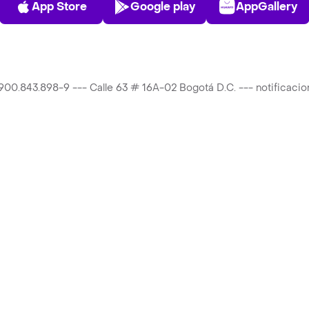
App Store
Google play
AppGallery
T 900.843.898-9 --- Calle 63 # 16A-02 Bogotá D.C. --- notificac