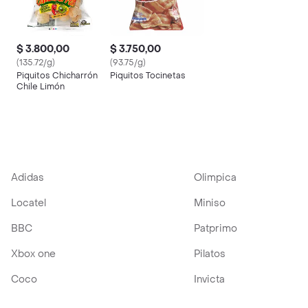
$ 3.800,00
$ 3.750,00
(135.72/g)
(93.75/g)
Piquitos Chicharrón
Piquitos Tocinetas
Chile Limón
Adidas
Olimpica
Locatel
Miniso
BBC
Patprimo
Xbox one
Pilatos
Coco
Invicta