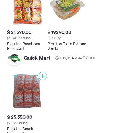
$ 21.590,00
$ 19.290,00
(3598.34/und)
(70.15/g)
Piquitos Pasaboca
Piquitos Tajita Plátano
Pirrosquita
Verde
Quick Mart
Lun, 11 AM
$ 6000
•
$ 25.350,00
(25350/und)
Piquitos Snack