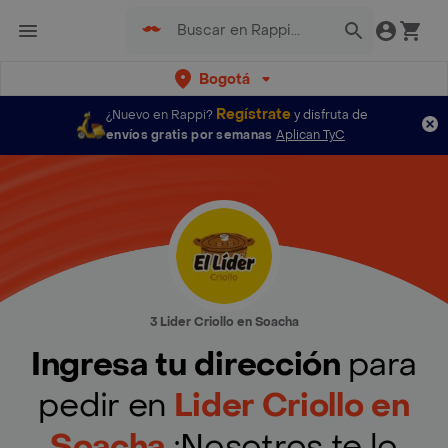
Bogotá
Regístrate
¿Nuevo en Rappi?
y disfruta de
envíos gratis por semanas
Aplican TyC
3 Lider Criollo en Soacha
Ingresa tu dirección
para
pedir en
Lider Criollo en
Soacha
¡Nosotros te lo