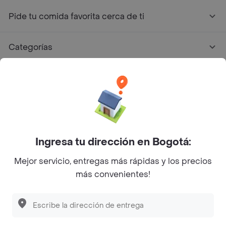
Pide tu comida favorita cerca de ti
Categorías
Únete a Rappi
Sobre Rappi
Facebook
Twitter
Instagram
Ingresa tu dirección en Bogotá:
Mejor servicio, entregas más rápidas y los precios
©
2026
Rappi Inc. All rights reserved.
más convenientes!
Descubre las
PROMOCIONES
que tenemos
para ti
Rappi S.A.S. --- NIT 900.843.898-9 --- Calle 63 # 16A-02