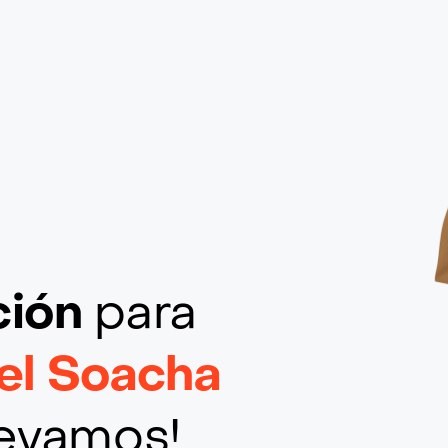
ción
para
iel Soacha
llevamos!