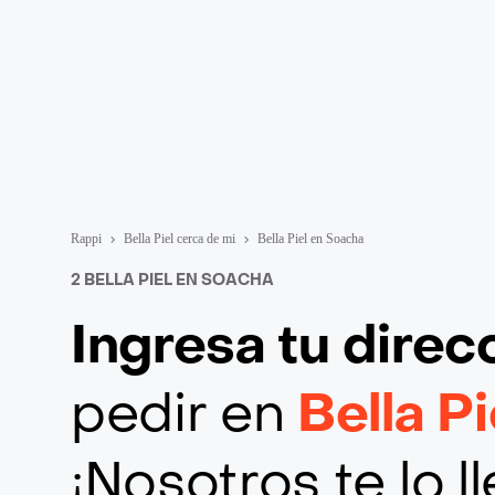
Rappi
Bella Piel cerca de mi
Bella Piel en Soacha
2 BELLA PIEL EN SOACHA
Ingresa tu direc
pedir en
Bella P
¡Nosotros te lo 