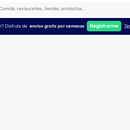
Registrarme
i?
Disfruta de
envíos gratis por semanas
Té