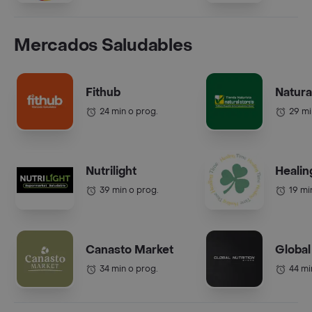
Mercados Saludables
Fithub
Natura
24 min o prog.
29 mi
Nutrilight
Healin
39 min o prog.
19 mi
Canasto Market
Global
34 min o prog.
44 mi