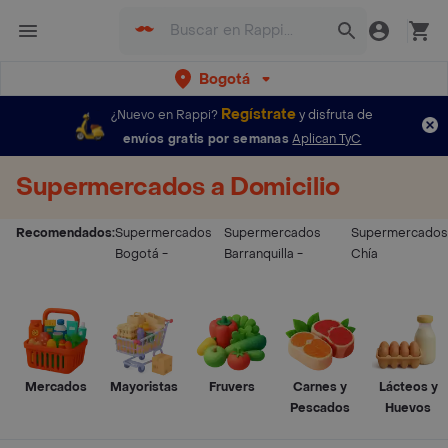
Bogotá
Regístrate
¿Nuevo en Rappi?
y disfruta de
envíos gratis por semanas
Aplican TyC
Supermercados a Domicilio
Recomendados:
Supermercados
Supermercados
Supermercados
Bogotá
-
Barranquilla
-
Chía
Mercados
Mayoristas
Fruvers
Carnes y
Lácteos y
Pescados
Huevos