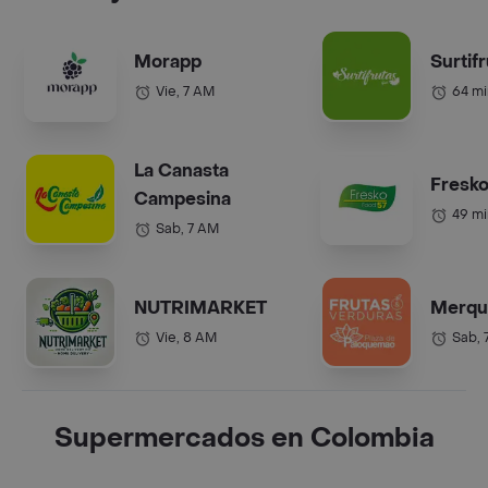
Morapp
Surtif
Vie, 7 AM
64 mi
La Canasta
Fresko
Campesina
49 mi
Sab, 7 AM
NUTRIMARKET
Merqu
Vie, 8 AM
Sab, 
Supermercados en Colombia