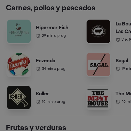
Carnes, pollos y pescados
La Bou
Hipermar Fish
Las C
29 min o prog.
Vie, 
Fazenda
Sagal
34 min o prog.
19 mi
Koller
The M
19 min o prog.
29 mi
Frutas y verduras