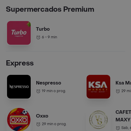
Supermercados Premium
Turbo
6 - 9 min
Express
Nespresso
Ksa M
19 min o prog.
29 mi
CAFET
Oxxo
MAXY 
29 min o prog.
COL.).
Sab,