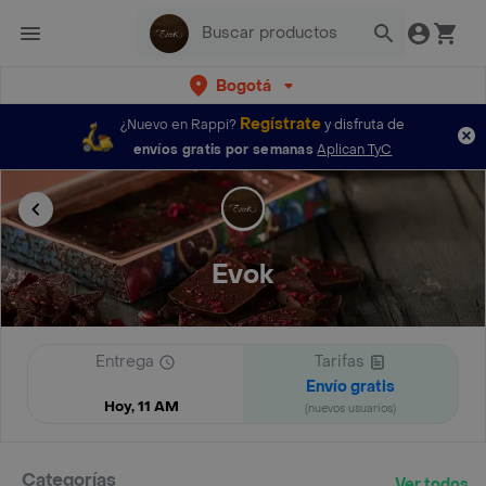
Bogotá
Regístrate
¿Nuevo en Rappi?
y disfruta de
envíos gratis por semanas
Aplican TyC
Evok
Entrega
Tarifas
Envío gratis
Hoy, 11 AM
(nuevos usuarios)
Categorías
Ver todos