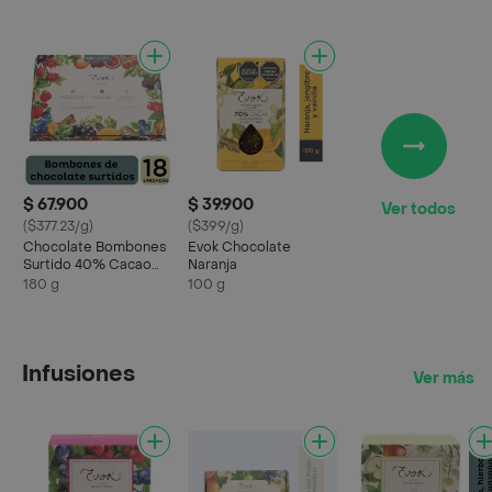
$ 67.900
$ 39.900
Ver todos
($377.23/g)
($399/g)
Chocolate Bombones
Evok Chocolate
Surtido 40% Cacao
Naranja
180 g
180 g
100 g
Infusiones
Ver más