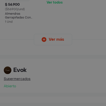
Ver todos
$ 56.900
($56900/und)
Almendras
Garrapiñadas Con
Naranja Y Jengibre Por
1 Und
220 Gramos
Ver más
Evok
Supermercados
Abierto