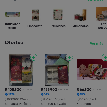
Infusiones
Kits
Chocolates
Infusiones
Almendras
Granel
Nuev
Ofertas
Ver más
$ 108.900
$ 136.900
$ 66.900
$ 127.600
$ 160.600
$ 78.900
14%
14%
15%
($108900.10/und)
($136900.10/und)
($66900/und)
Kit Pausa Perfecta
Kit Ritual De Café
Kit Juntos