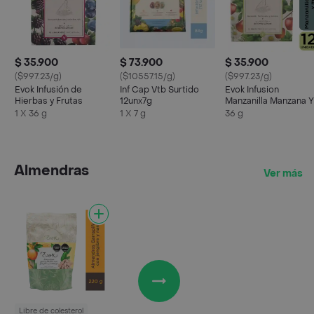
$ 35.900
$ 73.900
$ 35.900
($997.23/g)
($10557.15/g)
($997.23/g)
Evok Infusión de
Inf Cap Vtb Surtido
Evok Infusion
Hierbas y Frutas
12unx7g
Manzanilla Manzana Y
Hierbabuena
1 X 36 g
1 X 7 g
36 g
Almendras
Ver más
Libre de colesterol