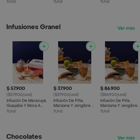
1Und
1Und
1Und
Infusiones Granel
Ver más
$ 57.900
$ 37.900
$ 86.900
($57900/und)
($37900/und)
($86900/und)
Infusión De Maracuyá,
Infusión De Piña,
Infusión De Piña,
Guayaba Y Mora A
Manzana Y Jengibre A
Manzana Y Jengibre 
Granel
Granel
Granel
1Und
1Und
1Und
Chocolates
Ver más