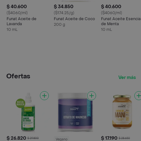
$ 40.600
$ 34.850
$ 40.600
($4060/ml)
($174.25/g)
($4060/ml)
Funat Aceite de
Funat Aceite de Coco
Funat Aceite Esencia
Lavanda
de Menta
200 g
10 mL
10 mL
Ofertas
Ver más
$ 26.820
$ 17.190
$ 29.800
$ 28.650
Vegano