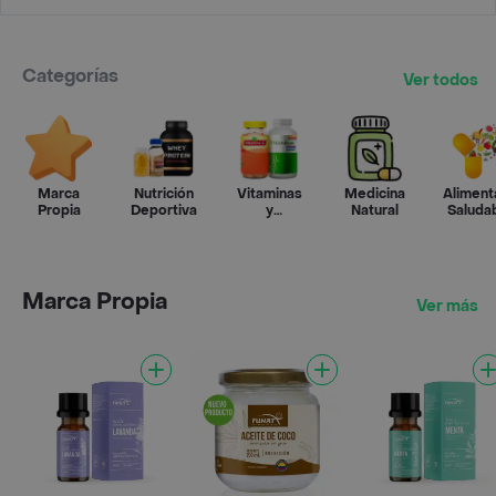
Categorías
Ver todos
Marca
Nutrición
Vitaminas
Medicina
Aliment
Propia
Deportiva
y
Natural
Saluda
Suplementos
Marca Propia
Ver más