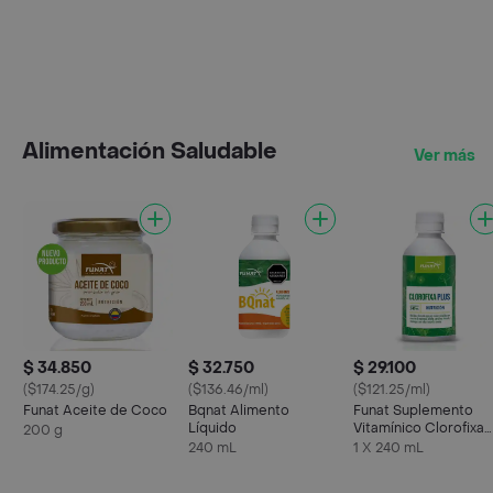
Alimentación Saludable
Ver más
$ 34.850
$ 32.750
$ 29.100
($174.25/g)
($136.46/ml)
($121.25/ml)
Funat Aceite de Coco
Bqnat Alimento
Funat Suplemento
Líquido
Vitamínico Clorofixa
200 g
Plus
240 mL
1 X 240 mL