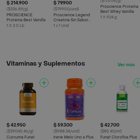
($173.06/g)
$ 214.900
$ 79.900
Proscience Proteína
($236.89/g)
($79900/und)
Best Whey Vainilla
PROSCIENCE
Proscience Legend
1 X 924 g
Proteina Best Vainilla
Creatina Sin Sabor
Creapure
1 X 2.0 Lb
1 x 1 Und
Vitaminas y Suplementos
Ver más
$ 42.950
$ 59.300
$ 42.700
($39045.46/g)
($988.34/und)
($85.40/ml)
Curcuma Funat
Irene Melo Uno a Plus
Funat Clorofixa Plus