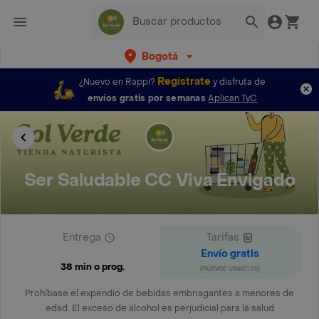
Bogotá
Regístrate
¿Nuevo en Rappi?
y disfruta de
envíos gratis por semanas
Aplican TyC
Ser Saludable CC Viva Envigado
Entrega
Tarifas
Envío gratis
38 min o prog.
(nuevos usuarios)
Prohíbase el expendio de bebidas embriagantes a menores de
edad. El exceso de alcohol es perjudicial para la salud