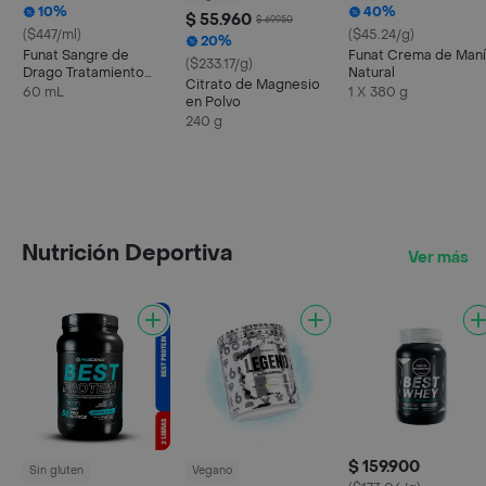
10%
40%
$ 55.960
$ 69.950
($447/ml)
($45.24/g)
20%
Funat Sangre de
Funat Crema de Maní
($233.17/g)
Drago Tratamiento
Natural
Citrato de Magnesio
Ulceras
60 mL
1 X 380 g
en Polvo
240 g
Nutrición Deportiva
Ver más
$ 159.900
Sin gluten
Vegano