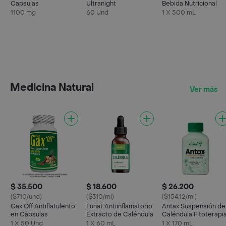
Capsulas
Ultranight
Bebida Nutricional
1100 mg
60 Und
1 X 500 mL
Medicina Natural
Ver más
$ 35.500
$ 18.600
$ 26.200
($710/und)
($310/ml)
($154.12/ml)
Gax Off Antiflatulento
Funat Antiinflamatorio
Antax Suspensión de
en Cápsulas
Extracto de Caléndula
Caléndula Fitoterapi
1 X 50 Und
1 X 60 mL
1 X 170 mL