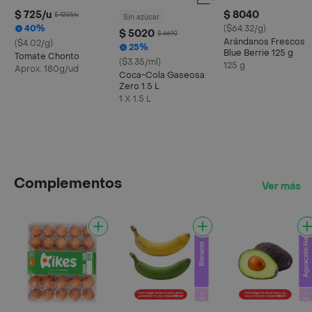
$ 725/u
$ 8040
$ 1205/u
Sin azúcar
40%
($64.32/g)
$ 5020
$ 6690
Arándanos Frescos
($4.02/g)
25%
Blue Berrie 125 g
Tomate Chonto
($3.35/ml)
125 g
Aprox. 180g/ud
Coca-Cola Gaseosa
Zero 1.5 L
1 X 1.5 L
Complementos
Ver más