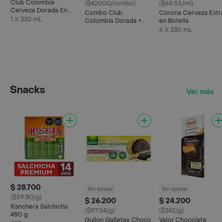
Club Colombia
($42000/combo)
($69.55/ml)
Cerveza Dorada En
Combo Club
Corona Cerveza Extr
Lata 330 ML X6 Unds
1 X 330 mL
Colombia Dorada +
en Botella
Taeq Carne De Res
6 X 330 mL
Molida
Snacks
Ver más
$ 28.700
Sin azúcar
Sin azúcar
($59.80/g)
$ 26.200
$ 24.200
Ranchera Salchicha
($97.04/g)
($242/g)
480 g
Gullon Galletas Choco
Valor Chocolate