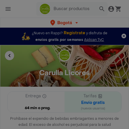
Bogotá
Regístrate
¿Nuevo en Rappi?
y disfruta de
envíos gratis por semanas
Aplican TyC
Carulla Licores
Entrega
Tarifas
Envío gratis
64 min o prog.
(nuevos usuarios)
Prohíbase el expendio de bebidas embriagantes a menores de
edad. El exceso de alcohol es perjudicial para la salud