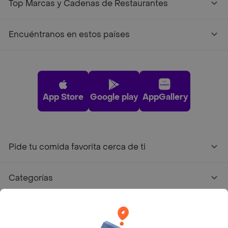
Top Marcas y Cadenas de Restaurantes
Encuéntranos en estos países
App Store
Google play
AppGallery
Pide tu comida favorita cerca de ti
Categorías
Únete a Rappi