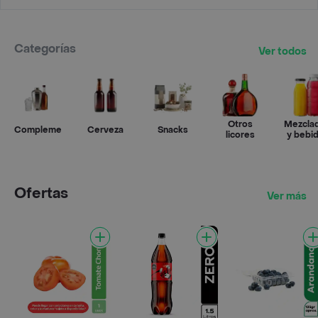
Categorías
Ver todos
Otros
Mezcla
Complementos
Cerveza
Snacks
licores
y bebi
Ofertas
Ver más