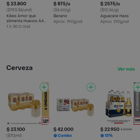
$ 23.800
$ 875/u
$ 2575/u
($793.34/und)
($4.60/g)
($12.26/g)
Kikes Amor que
Banano
Aguacate Hass
alimenta Huevos AA
Aprox. 190g/ud
Aprox. 210g/ud
Rojos L
1 X 30.0 Und
Cerveza
Ver más
$ 23.100
$ 42.000
$ 22.950
$ 27.000
($70/ml)
Combo
15%