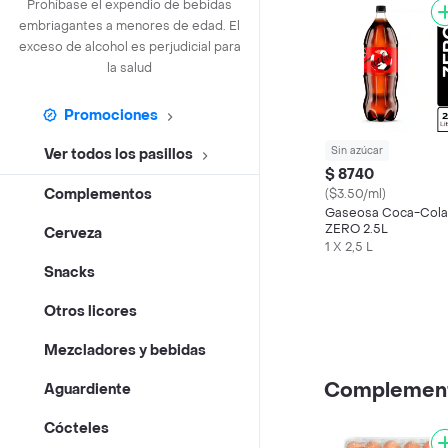
Prohíbase el expendio de bebidas
embriagantes a menores de edad. El
exceso de alcohol es perjudicial para
la salud
Promociones
Sin azúcar
Ver todos los pasillos
$ 8740
Complementos
($3.50/ml)
Gaseosa Coca-Cola
ZERO 2.5L
Cerveza
1 X 2,5 L
Snacks
Otros licores
Mezcladores y bebidas
Complemen
Aguardiente
Cócteles