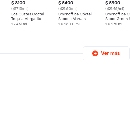
$ 8100
$ 5400
$ 5900
($17.13/ml)
($21.60/ml)
($21.46/ml)
Los Cuates Coctel
Smirnoff Ice Cóctel
Smirnoff Ice C
Tequila Margarita
Sabor a Manzana
Sabor Green 
Mango
Verde
1 x 473 mL
1 X 250.0 mL
1 X 275 mL
Ver más