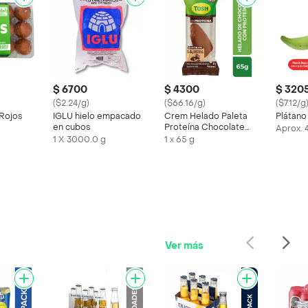
$ 6700
$ 4300
$ 320
($2.24/g)
($66.16/g)
($7.12/g
 Rojos
IGLU hielo empacado
Crem Helado Paleta
Plátano
en cubos
Proteína Chocolate
Aprox. 
Tosh
1 X 3000.0 g
1 x 65 g
Ver más