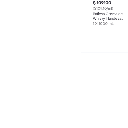
$ 109.100
($109.10/ml)
Baileys Crema de
Whisky Irlandesa
Original
1 X 1000 mL