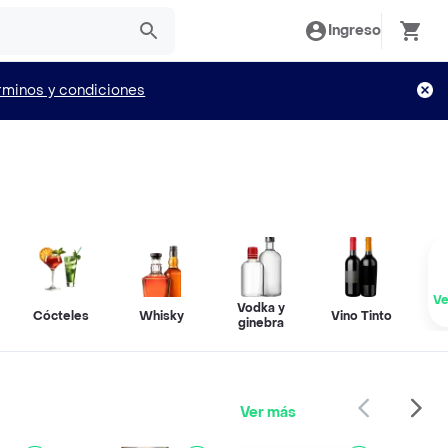
Ingreso
rminos y condiciones
Ve
Vodka y
e
Cócteles
Whisky
Vino Tinto
ginebra
Ver más