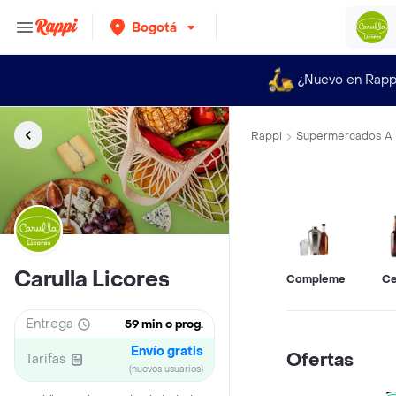
Bogotá
¿Nuevo en Rapp
Rappi
Supermercados A 
Carulla Licores
Complementos
Ce
Entrega
59 min o prog.
Envío gratis
Ofertas
Tarifas
(nuevos usuarios)