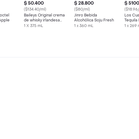
$ 50.400
$ 28.800
$ 510
($134.40/ml)
($80/ml)
($18.96
octel
Baileys Original crema
Jinro Bebida
Los Cua
Apple
de whisky irlandesa
Alcohólica Soju Fresh
Tequila
375 ml
Limón
1 X 375 mL
1 x 360 mL
1 x 269