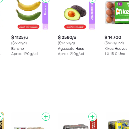
$ 1125/u
$ 2580/u
$ 14.700
($5.92/g)
($12.30/g)
($980/und)
Banano
Aguacate Hass
Kikes Huevos
Aprox. 190g/ud
Aprox. 210g/ud
1 X 15.0 Und