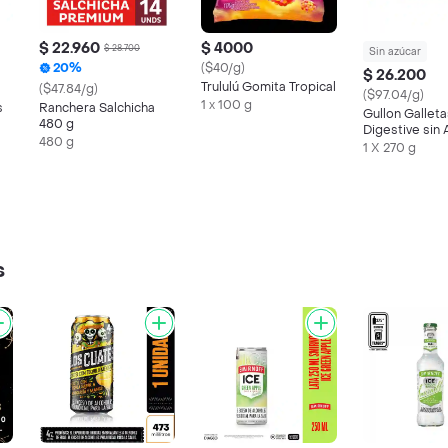
$ 22.960
$ 4000
$ 28.700
Sin azúcar
20%
($40/g)
$ 26.200
Trululú Gomita Tropical
($47.84/g)
($97.04/g)
1 x 100 g
s
Ranchera Salchicha
Gullon Gallet
480 g
Digestive sin 
480 g
1 X 270 g
s