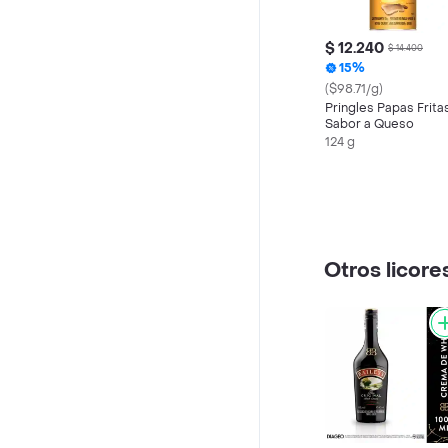
$ 12.240
$ 14.400
15%
($98.71/g)
Pringles Papas Frita
Sabor a Queso
124 g
Otros licore