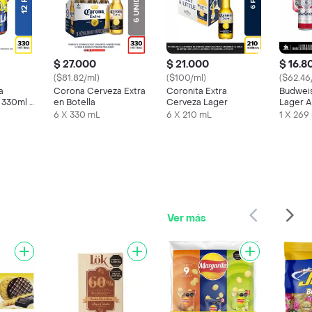
$ 27.000
$ 21.000
$ 16.8
($81.82/ml)
($100/ml)
($62.46
a
Corona Cerveza Extra
Coronita Extra
Budwei
a 330ml x
en Botella
Cerveza Lager
Lager A
Lata
6 X 330 mL
6 X 210 mL
1 X 269
Ver más