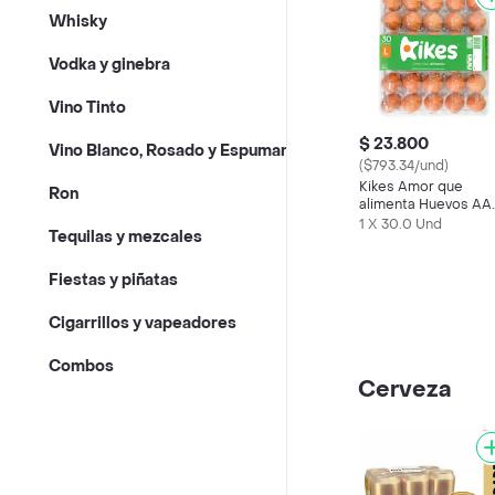
Whisky
Vodka y ginebra
Vino Tinto
$ 23.800
Vino Blanco, Rosado y Espumante
($793.34/und)
Kikes Amor que
Ron
alimenta Huevos AA
Rojos L
1 X 30.0 Und
Tequilas y mezcales
Fiestas y piñatas
Cigarrillos y vapeadores
Combos
Cerveza