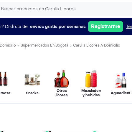
Registrarme
i?
Disfruta de
envíos gratis por semanas
Té
Domicilio
Supermercados En Bogotá
Carulla Licores A Domicilio
Otros
Mezcladores
rveza
Snacks
Aguardient
licores
y bebidas