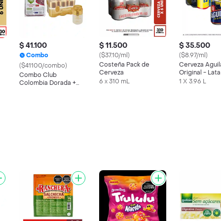
$ 41.100
$ 11.500
$ 35.500
Combo
($37.10/ml)
($8.97/ml)
Costeña Pack de
Cerveza Aguil
($41100/combo)
Cerveza
Original - Lat
Combo Club
s
12
6 x 310 mL
1 X 3.96 L
Colombia Dorada +
Taeq Carne De Res
Molida