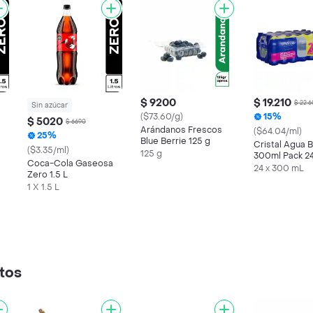
$ 9200
$ 19.210
$ 22.
Sin azúcar
($73.60/g)
15%
$ 5020
$ 6690
Arándanos Frescos
($64.04/ml)
25%
Blue Berrie 125 g
Cristal Agua B
($3.35/ml)
125 g
300ml Pack 2
Coca-Cola Gaseosa
24 x 300 mL
Zero 1.5 L
1 X 1.5 L
tos