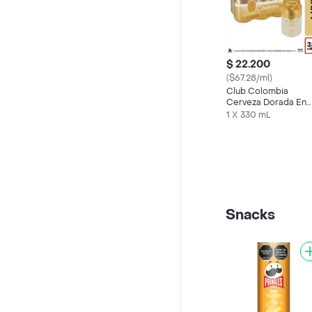
$ 22.200
($67.28/ml)
Club Colombia
Cerveza Dorada En
Lata 330 ML X6 Und
1 X 330 mL
Snacks