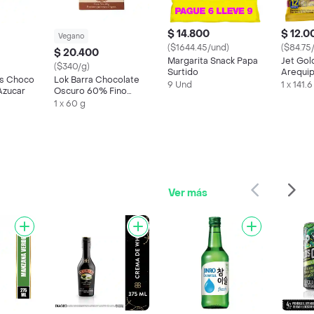
$ 14.800
$ 12.0
Vegano
($1644.45/und)
($84.75
$ 20.400
Margarita Snack Papa
Jet Gol
($340/g)
Surtido
Arequip
as Choco
Lok Barra Chocolate
9 Und
1 x 141.6
Azucar
Oscuro 60% Fino
Aroma
1 x 60 g
Ver más