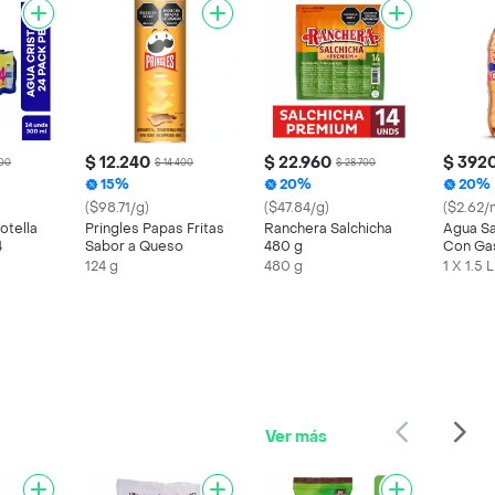
$ 12.240
$ 22.960
$ 392
600
$ 14.400
$ 28.700
15%
20%
20%
($98.71/g)
($47.84/g)
($2.62/
otella
Pringles Papas Fritas
Ranchera Salchicha
Agua Sa
4
Sabor a Queso
480 g
Con Gas
124 g
480 g
1 X 1.5 L
Ver más