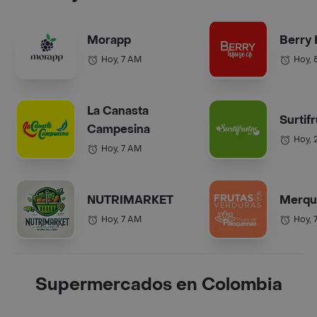
Morapp
Berry
Hoy, 7 AM
Hoy, 
La Canasta
Surtif
Campesina
Hoy, 
Hoy, 7 AM
NUTRIMARKET
Merqu
Hoy, 7 AM
Hoy, 
Supermercados en Colombia