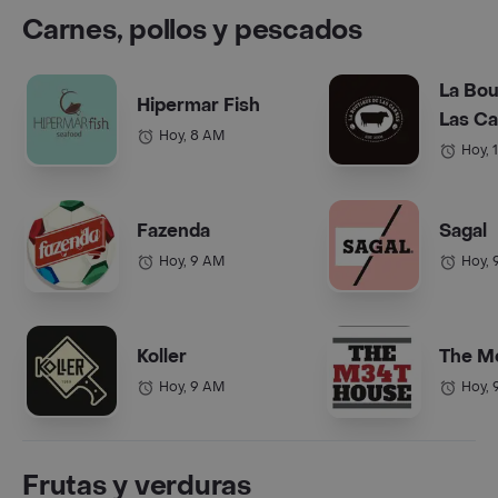
Carnes, pollos y pescados
La Bou
Hipermar Fish
Las C
Hoy, 8 AM
Hoy, 
Fazenda
Sagal
Hoy, 9 AM
Hoy, 
Koller
The M
Hoy, 9 AM
Hoy, 
Frutas y verduras