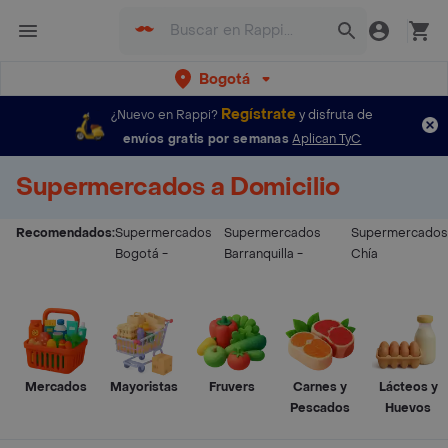
Bogotá
Regístrate
¿Nuevo en Rappi?
y disfruta de
envíos gratis por semanas
Aplican TyC
Supermercados a Domicilio
Recomendados:
Supermercados
Supermercados
Supermercados
Bogotá
-
Barranquilla
-
Chía
Mercados
Mayoristas
Fruvers
Carnes y
Lácteos y
Pescados
Huevos