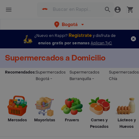
Bogotá
Regístrate
¿Nuevo en Rappi?
y disfruta de
envíos gratis por semanas
Aplican TyC
Supermercados a Domicilio
Recomendados:
Supermercados
Supermercados
Supermercados
Bogotá
-
Barranquilla
-
Chía
Mercados
Mayoristas
Fruvers
Carnes y
Lácteos y
Pescados
Huevos