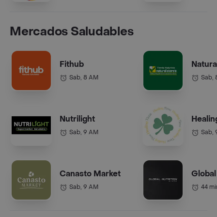
Mercados Saludables
Fithub
Natura
Sab, 8 AM
Sab,
Nutrilight
Healin
Sab, 9 AM
Sab,
Canasto Market
Global
Sab, 9 AM
44 mi