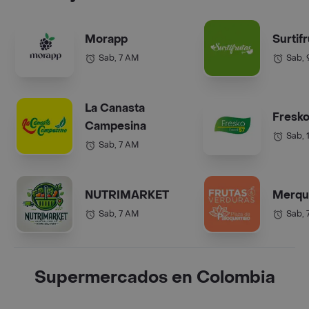
Morapp
Surtif
Sab, 7 AM
Sab,
La Canasta
Fresko
Campesina
Sab, 
Sab, 7 AM
NUTRIMARKET
Merqu
Sab, 7 AM
Sab, 
Supermercados en Colombia