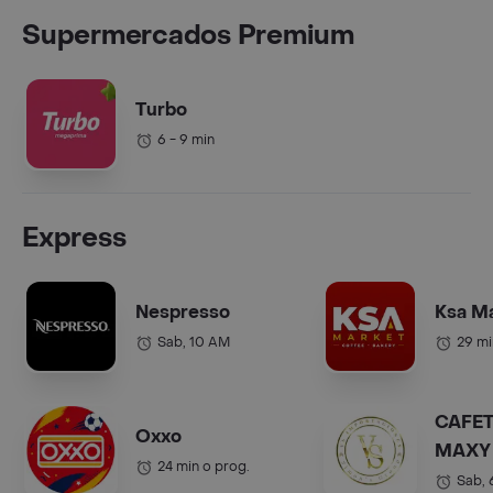
Supermercados Premium
Turbo
6 - 9 min
Express
Nespresso
Ksa M
Sab, 10 AM
29 mi
CAFET
Oxxo
MAXY 
24 min o prog.
COL.).
Sab,