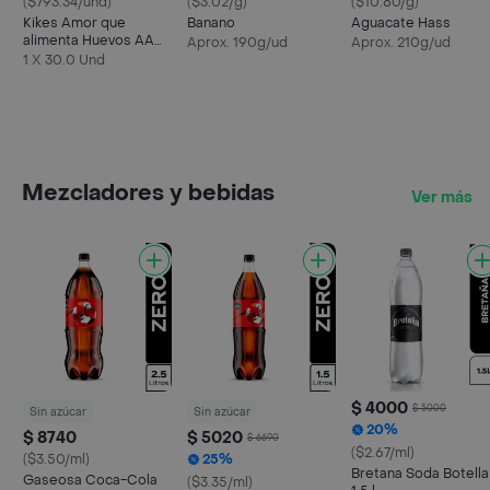
($793.34/und)
($3.02/g)
($10.80/g)
Kikes Amor que
Banano
Aguacate Hass
alimenta Huevos AA
Aprox. 190g/ud
Aprox. 210g/ud
Rojos L
1 X 30.0 Und
Mezcladores y bebidas
Ver más
$ 4000
$ 5000
Sin azúcar
Sin azúcar
20%
$ 8740
$ 5020
$ 6690
($2.67/ml)
($3.50/ml)
25%
Bretana Soda Botella
Gaseosa Coca-Cola
($3.35/ml)