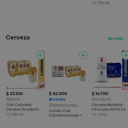
1 X 750 mL
Cerveza
Ver más
$ 23.100
$ 42.000
$ 16.700
($70/ml)
Combo
($10.35/ml)
Club Colombia
Cerveza Michelob
($42000/combo)
Cerveza Dorada En
Ultra Lata 269ml X6
Combo Club
Lata 330 ML X6 Unds
1 X 330 mL
1 X 1.614 L
Colombia Dorada +
Taeq Carne De Res
Molida