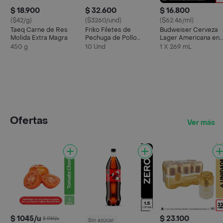
$ 18.900
$ 32.600
$ 16.800
($42/g)
($3260/und)
($62.46/ml)
Taeq Carne de Res
Friko Filetes de
Budweiser Cerveza
Molida Extra Magra
Pechuga de Pollo
Lager Americana en
Marinados
Lata
450 g
10 Und
1 X 269 mL
Ofertas
Ver más
$ 1045/u
$ 23.100
$ 1740/u
Sin azúcar