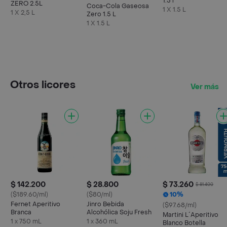
1.5 l
ZERO 2.5L
Coca-Cola Gaseosa
1 X 1.5 L
1 X 2,5 L
Zero 1.5 L
1 X 1.5 L
Otros licores
Ver más
$ 142.200
$ 28.800
$ 73.260
$ 81.400
($189.60/ml)
($80/ml)
10%
Fernet Aperitivo
Jinro Bebida
($97.68/ml)
Branca
Alcohólica Soju Fresh
Martini L´Aperitivo
1 x 750 mL
1 x 360 mL
Blanco Botella