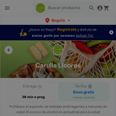
Bogotá
Regístrate
¿Nuevo en Rappi?
y disfruta de
envíos gratis por semanas
Aplican TyC
Carulla Licores
Entrega
Tarifas
Envío gratis
38 min o prog.
(nuevos usuarios)
Prohíbase el expendio de bebidas embriagantes a menores de
edad. El exceso de alcohol es perjudicial para la salud