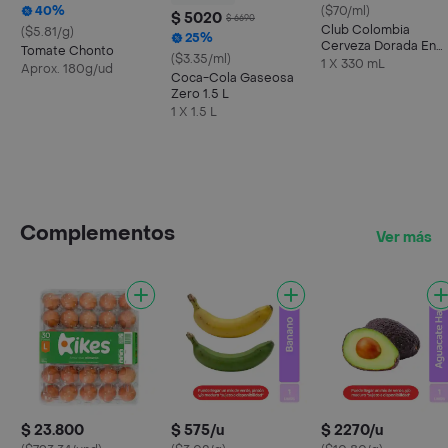
40%
($70/ml)
$ 5020
$ 6690
Club Colombia
($5.81/g)
25%
Cerveza Dorada En
Tomate Chonto
($3.35/ml)
Lata 330 ML X6 Unds
1 X 330 mL
Aprox. 180g/ud
Coca-Cola Gaseosa
Zero 1.5 L
1 X 1.5 L
Complementos
Ver más
$ 23.800
$ 575/u
$ 2270/u