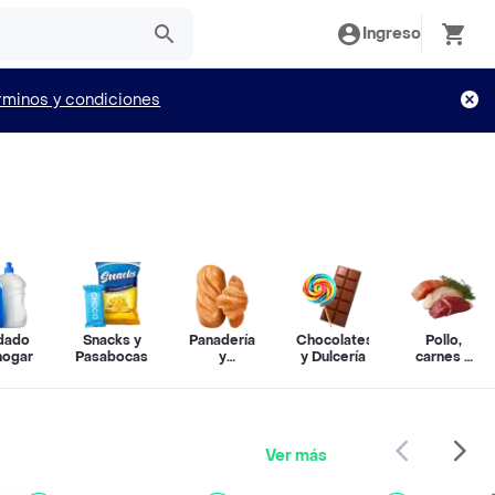
Ingreso
rminos y condiciones
dado
Snacks y
Panadería
Chocolates
Pollo,
hogar
Pasabocas
y
y Dulcería
carnes y
repostería
pescado
Ver más