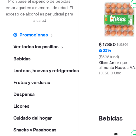
Prohíbase el expendio de bebidas
embriagantes a menores de edad. El
exceso de alcohol es perjudicial para
la salud
Promociones
$ 17.850
$ 23.800
Ver todos los pasillos
25%
($595/und)
Bebidas
Kikes Amor que
alimenta Huevos AA
Lácteos, huevos y refrigerados
Rojos L
1 X 30.0 Und
Frutas y verduras
Despensa
Licores
Bebidas
Cuidado del hogar
Snacks y Pasabocas