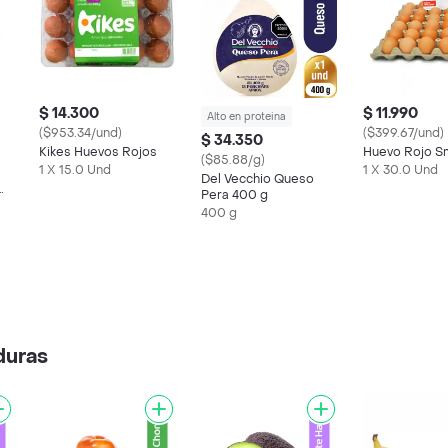
$ 14.300
$ 11.990
Alto en proteina
($953.34/und)
($399.67/und)
$ 34.350
Kikes Huevos Rojos
Huevo Rojo S
($85.88/g)
1 X 15.0 Und
1 X 30.0 Und
Del Vecchio Queso
Pera 400 g
400 g
duras