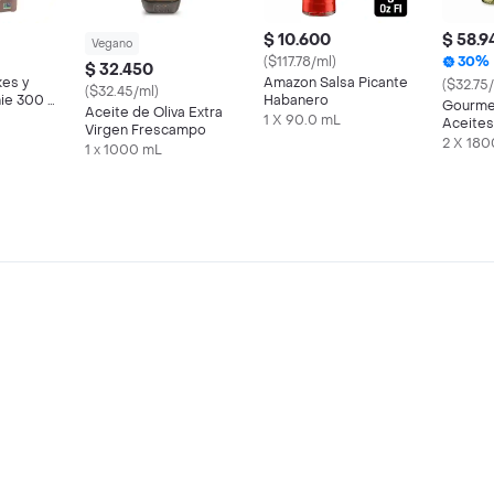
$ 10.600
$ 58.9
Vegano
($117.78/ml)
30%
$ 32.450
es y
Amazon Salsa Picante
($32.75
($32.45/ml)
ie 300 g
Habanero
Gourme
Aceite de Oliva Extra
1 X 90.0 mL
Aceites
Virgen Frescampo
Multius
2 X 180
1 x 1000 mL