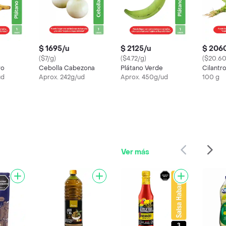
$ 1695/u
$ 2125/u
$ 206
($7/g)
($4.72/g)
($20.60
ro
Cebolla Cabezona
Plátano Verde
Cilantr
ud
Aprox. 242g/ud
Aprox. 450g/ud
100 g
Ver más