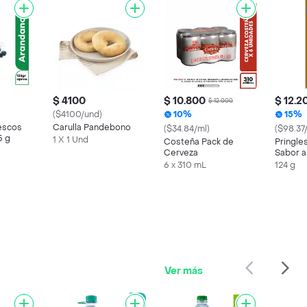
$ 4100
$ 10.800
$ 12.2
$ 12.000
($4100/und)
10%
15%
escos
Carulla Pandebono
($34.84/ml)
($98.37
5 g
1 X 1 Und
Costeña Pack de
Pringle
Cerveza
Sabor 
6 x 310 mL
124 g
Ver más