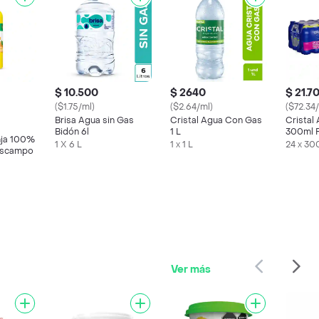
$ 10.500
$ 2640
$ 21.7
($1.75/ml)
($2.64/ml)
($72.34
Brisa Agua sin Gas
Cristal Agua Con Gas
Cristal
Bidón 6l
1 L
300ml P
nja 100%
1 X 6 L
1 x 1 L
24 x 30
rescampo
Ver más