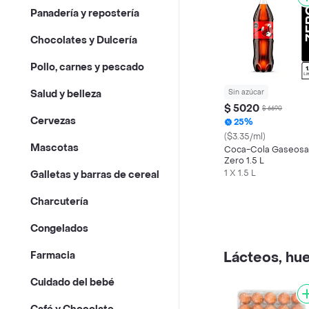
Panadería y repostería
Chocolates y Dulcería
Pollo, carnes y pescado
Sin azúcar
Salud y belleza
$ 5020
$ 6690
Cervezas
25%
($3.35/ml)
Mascotas
Coca-Cola Gaseosa
Zero 1.5 L
1 X 1.5 L
Galletas y barras de cereal
Charcutería
Congelados
Lácteos, hue
Farmacia
Cuidado del bebé