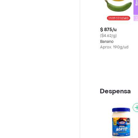
$ 875/u
($4.62/g)
Banano
Aprox. 190g/ud
Despensa