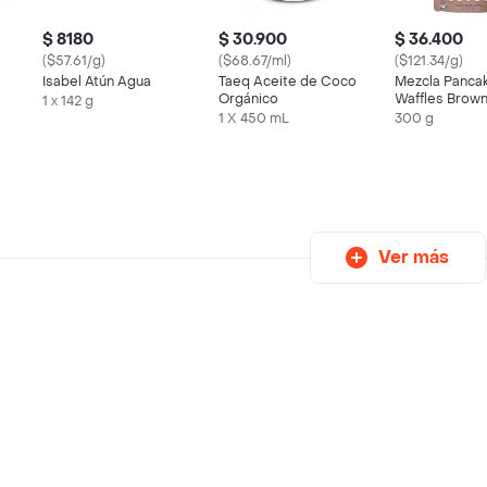
$ 8180
$ 30.900
$ 36.400
($57.61/g)
($68.67/ml)
($121.34/g)
Isabel Atún Agua
Taeq Aceite de Coco
Mezcla Pancak
Orgánico
Waffles Brown
1 x 142 g
- Paranice
1 X 450 mL
300 g
Ver más