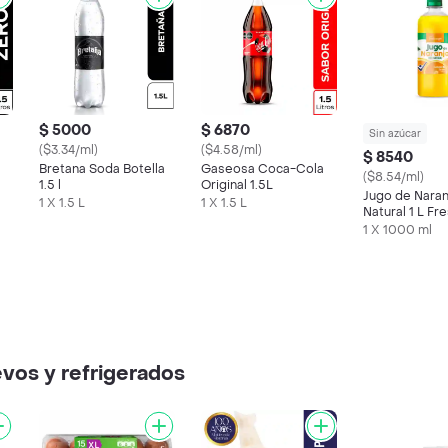
$ 5000
$ 6870
Sin azúcar
($3.34/ml)
($4.58/ml)
$ 8540
Bretana Soda Botella
Gaseosa Coca-Cola
($8.54/ml)
1.5 l
Original 1.5L
Jugo de Nara
1 X 1.5 L
1 X 1.5 L
Natural 1 L F
1 X 1000 ml
vos y refrigerados