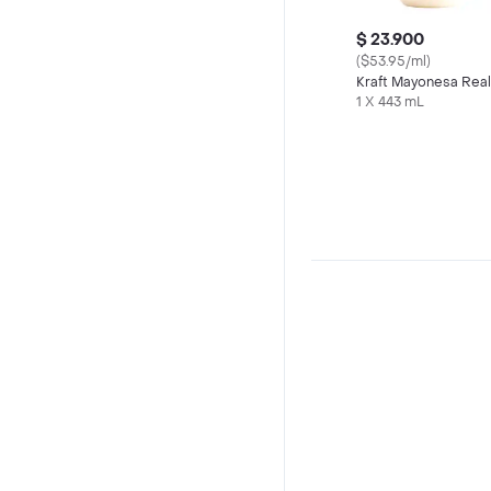
$ 23.900
($53.95/ml)
Kraft Mayonesa Real
1 X 443 mL