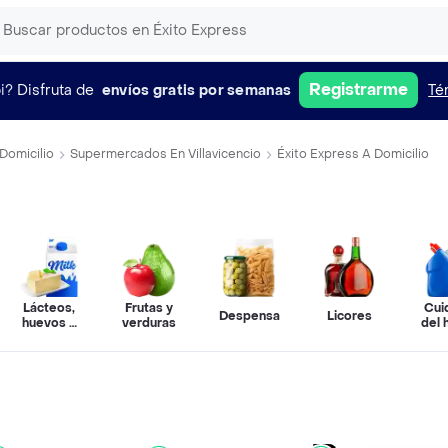
Registrarme
i?
Disfruta de
envíos gratis por semanas
Té
Domicilio
Supermercados En Villavicencio
Éxito Express A Domicilio
Lácteos,
Frutas y
Cui
Despensa
Licores
huevos y
verduras
del 
refrigerados