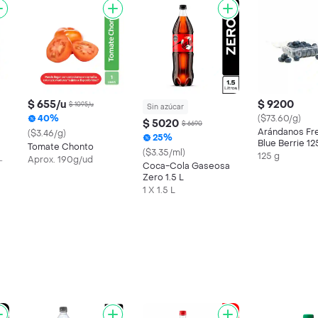
$ 655/u
$ 9200
$ 1095/u
Sin azúcar
40%
($73.60/g)
$ 5020
$ 6690
Arándanos Fr
($3.46/g)
25%
Blue Berrie 12
Tomate Chonto
($3.35/ml)
125 g
Aprox. 190g/ud
Coca-Cola Gaseosa
Zero 1.5 L
1 X 1.5 L