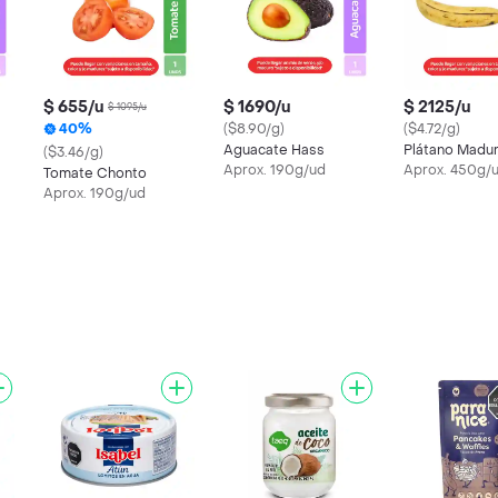
$ 655/u
$ 1690/u
$ 2125/u
$ 1095/u
40%
($8.90/g)
($4.72/g)
Aguacate Hass
Plátano Madu
($3.46/g)
Aprox. 190g/ud
Aprox. 450g/
Tomate Chonto
Aprox. 190g/ud