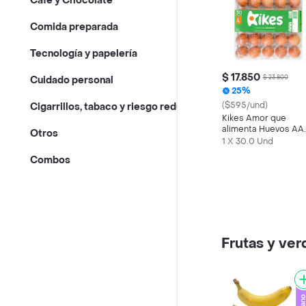
Café y Chocolate
Comida preparada
Tecnología y papelería
$ 17.850
$ 23.800
Cuidado personal
25%
($595/und)
Cigarrillos, tabaco y riesgo reducido
Kikes Amor que
alimenta Huevos AA
Otros
Rojos L
1 X 30.0 Und
Combos
Frutas y ver