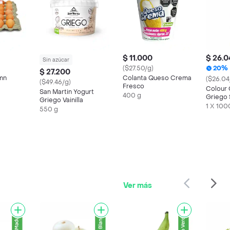
$ 11.000
$ 26.
Sin azúcar
($27.50/g)
20%
$ 27.200
mn
Colanta Queso Crema
($26.04
($49.46/g)
Fresco
Colour 
San Martin Yogurt
400 g
Griego 
Griego Vainilla
France
1 X 100
550 g
Ver más